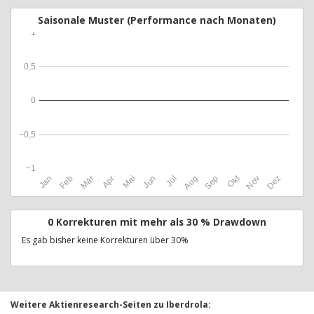
Saisonale Muster (Performance nach Monaten)
1
0,5
0
−0,5
−1
Okt
Jan
Feb
Mär
Apr
Mai
Jun
Jul
Aug
Sep
Nov
Dez
0 Korrekturen mit mehr als 30 % Drawdown
Es gab bisher keine Korrekturen über 30%
Weitere Aktienresearch-Seiten zu Iberdrola: