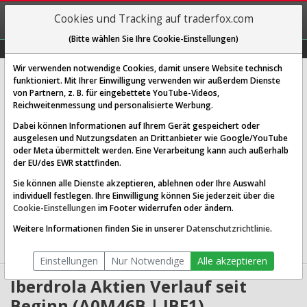
REGIS-
Cookies und Tracking auf traderfox.com
TRIEREN
(Bitte wählen Sie Ihre Cookie-Einstellungen)
Graphs
Explorer
Sector
Scan
Visual
Historie
Macro
Wir verwenden notwendige Cookies, damit unsere Website technisch
IBERDROLA INH. EO -,75
funktioniert. Mit Ihrer Einwilligung verwenden wir außerdem Dienste
von Partnern, z. B. für eingebettete YouTube-Videos,
[IBE1 | WKN A0M46B | ISIN ES0144580Y14]
Reichweitenmessung und personalisierte Werbung.
20,705 €
-0,07 %
Dabei können Informationen auf Ihrem Gerät gespeichert oder
ausgelesen und Nutzungsdaten an Drittanbieter wie Google/YouTube
Echtzeit-Aktienkurs
08.08.2026 05:58 Uhr
oder Meta übermittelt werden. Eine Verarbeitung kann auch außerhalb
BID:
20,660 €
ASK:
20,750 €
der EU/des EWR stattfinden.
Sie können alle Dienste akzeptieren, ablehnen oder Ihre Auswahl
Website:
http://www.iberdrola.es
individuell festlegen. Ihre Einwilligung können Sie jederzeit über die
Sektor:
Utilities / Utilities - Diversified
Cookie-Einstellungen
im Footer widerrufen oder ändern.
Börsenwert:
138.13 Mrd. EUR
Anzahl
6,673,141,760
Weitere Informationen finden Sie in unserer
Datenschutzrichtlinie
.
Aktien:
Einstellungen
Nur Notwendige
Alle akzeptieren
Iberdrola Aktien Verlauf seit
Beginn (A0M46B | IBE1)