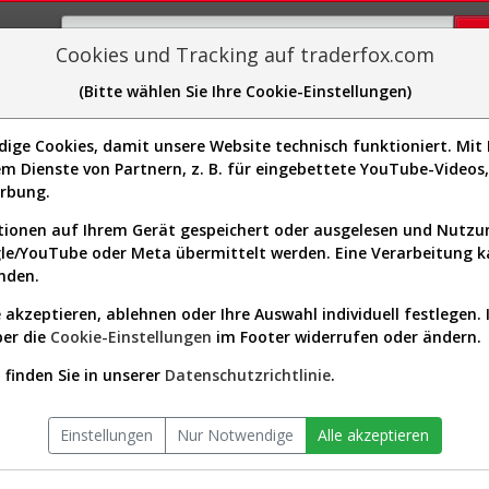
Cookies und Tracking auf traderfox.com
(Bitte wählen Sie Ihre Cookie-Einstellungen)
plorer
Sector-Spider
Easy-Scan
Visualizations
H
ge Cookies, damit unsere Website technisch funktioniert. Mit I
Website:
http://www.upm.com/
m Dienste von Partnern, z. B. für eingebettete YouTube-Video
Sektor:
Basic Materials / Paper & Pap
5987]
erbung.
Products
Börsenwert:
12.38 Mrd. EUR
ionen auf Ihrem Gerät gespeichert oder ausgelesen und Nutz
Anzahl
527,324,032
gle/YouTube oder Meta übermittelt werden. Eine Verarbeitung 
Aktien:
nden.
 akzeptieren, ablehnen oder Ihre Auswahl individuell festlegen. 
ber die
Cookie-Einstellungen
im Footer widerrufen oder ändern.
lauf seit Beginn (881026 | RPL
finden Sie in unserer
Datenschutzrichtlinie
.
Einstellungen
Nur Notwendige
Alle akzeptieren