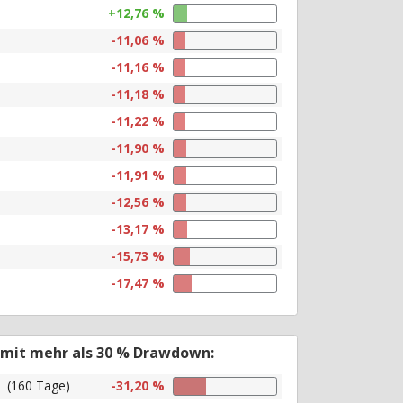
+12,76 %
-11,06 %
-11,16 %
-11,18 %
-11,22 %
-11,90 %
-11,91 %
-12,56 %
-13,17 %
-15,73 %
-17,47 %
 mit mehr als 30 % Drawdown:
(160 Tage)
-31,20 %