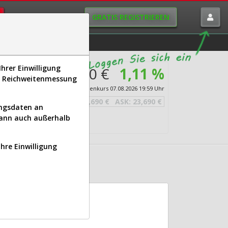
GRATIS REGISTRIEREN
istorie
Macro-View
hrer Einwilligung
23,690 €
1,11 %
s, Reichweitenmessung
er
Echtzeit-Aktienkurs
07.08.2026 19:59 Uhr
BID:
23,690 €
ASK:
23,690 €
ungsdaten an
kann auch außerhalb
Ihre Einwilligung
)