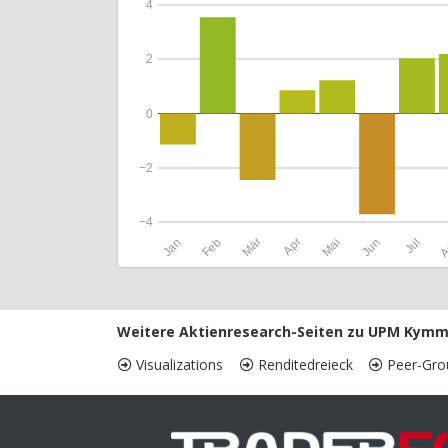
4
2
0
−2
−4
Jan
Feb
Mär
Apr
Mai
Jun
Jul
A
Weitere Aktienresearch-Seiten zu UPM Kymm
Visualizations
Renditedreieck
Peer-Gro