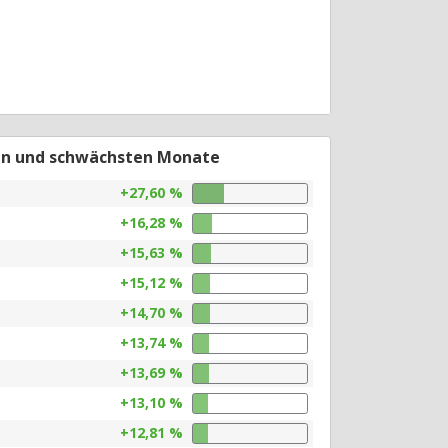
en und schwächsten Monate
+27,60 %
+16,28 %
+15,63 %
+15,12 %
+14,70 %
+13,74 %
+13,69 %
+13,10 %
+12,81 %