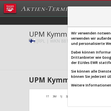
Aktien-Terminal
Daten/Graphs
Ex
UPM Kymmene Corp.
Wir verwenden notwendi
verwenden wir außerde
[RPL | WKN 881026 | ISIN FI000900
und personalisierte W
Dabei können Informat
Drittanbieter wie Goo
der EU/des EWR stattfi
Sie können alle Dienste
können Sie jederzeit ü
UPM Kymmene Aktien Ver
Weitere Informationen 
1T
3M
1J
3J
10J
Alles