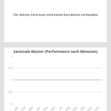
Für diesen Zeitraum sind keine Kursdaten vorhanden
Saisonale Muster (Performance nach Monaten)
1
0,5
0
−0,5
−1
Okt
Jan
Feb
Mär
Apr
Mai
Jun
Jul
Aug
Sep
Nov
Dez