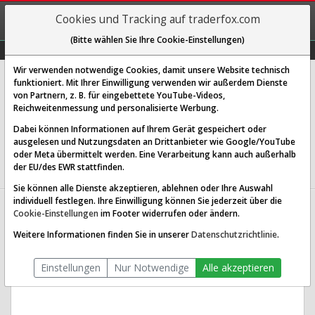
REGIS-
Cookies und Tracking auf traderfox.com
TRIEREN
(Bitte wählen Sie Ihre Cookie-Einstellungen)
Graphs
Explorer
Sector
Scan
Visual
Historie
Macro
Wir verwenden notwendige Cookies, damit unsere Website technisch
GSK PLC
funktioniert. Mit Ihrer Einwilligung verwenden wir außerdem Dienste
von Partnern, z. B. für eingebettete YouTube-Videos,
[GS7 | WKN 940561 | ISIN GB0009252882]
Reichweitenmessung und personalisierte Werbung.
16,766 €
-17,24 %
Dabei können Informationen auf Ihrem Gerät gespeichert oder
ausgelesen und Nutzungsdaten an Drittanbieter wie Google/YouTube
Echtzeit-Aktienkurs
18.07.2022 19:59 Uhr
oder Meta übermittelt werden. Eine Verarbeitung kann auch außerhalb
BID:
16,696 €
ASK:
16,836 €
der EU/des EWR stattfinden.
Sie können alle Dienste akzeptieren, ablehnen oder Ihre Auswahl
individuell festlegen. Ihre Einwilligung können Sie jederzeit über die
GSK Aktien Verlauf seit Beginn
Cookie-Einstellungen
im Footer widerrufen oder ändern.
(940561 | GS7)
Weitere Informationen finden Sie in unserer
Datenschutzrichtlinie
.
Einstellungen
Nur Notwendige
Alle akzeptieren
1T
3M
1J
3J
10J
Alles