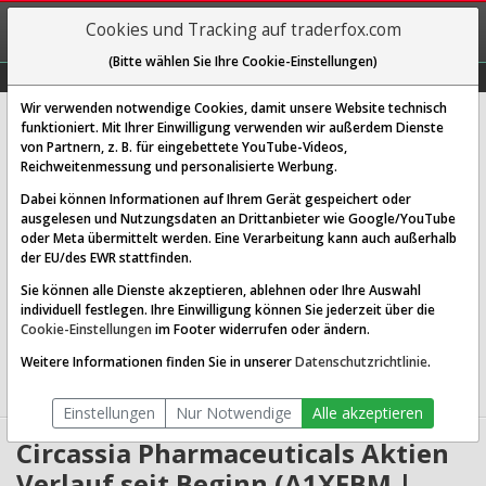
REGIS-
Cookies und Tracking auf traderfox.com
TRIEREN
(Bitte wählen Sie Ihre Cookie-Einstellungen)
Graphs
Explorer
Sector
Scan
Visual
Historie
Macro
Wir verwenden notwendige Cookies, damit unsere Website technisch
Circassia Pharmaceuticals PLC
funktioniert. Mit Ihrer Einwilligung verwenden wir außerdem Dienste
von Partnern, z. B. für eingebettete YouTube-Videos,
[82C | WKN A1XFBM | ISIN GB00BJVD3B28]
Reichweitenmessung und personalisierte Werbung.
0,730 €
3,55 %
Dabei können Informationen auf Ihrem Gerät gespeichert oder
ausgelesen und Nutzungsdaten an Drittanbieter wie Google/YouTube
Echtzeit-Aktienkurs
08.08.2026 05:58 Uhr
oder Meta übermittelt werden. Eine Verarbeitung kann auch außerhalb
BID:
0,705 €
ASK:
0,755 €
der EU/des EWR stattfinden.
Sie können alle Dienste akzeptieren, ablehnen oder Ihre Auswahl
Website:
http://www.circassia.com/
individuell festlegen. Ihre Einwilligung können Sie jederzeit über die
Sektor:
Healthcare / Medical Devices
Cookie-Einstellungen
im Footer widerrufen oder ändern.
Börsenwert:
0.27 Mrd. GBP
Anzahl
420,866,304
Weitere Informationen finden Sie in unserer
Datenschutzrichtlinie
.
Aktien:
Einstellungen
Nur Notwendige
Alle akzeptieren
Circassia Pharmaceuticals Aktien
Verlauf seit Beginn (A1XFBM |