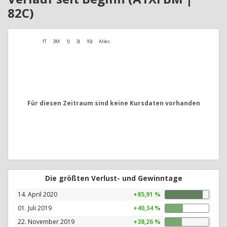
82C)
1T
3M
1J
3J
10J
Alles
Für diesen Zeitraum sind keine Kursdaten vorhanden
Die größten Verlust- und Gewinntage
14. April 2020
+85,91 %
01. Juli 2019
+40,34 %
22. November 2019
+38,26 %