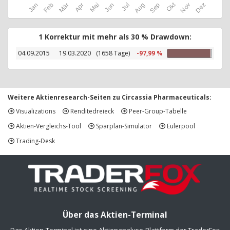
Okt
Jan
Feb
Mär
Apr
Mai
Jun
Jul
Aug
Sep
Nov
Dez
1 Korrektur mit mehr als 30 % Drawdown:
04.09.2015
19.03.2020
(1658 Tage)
-97,99 %
Weitere Aktienresearch-Seiten zu Circassia Pharmaceuticals:
Visualizations
Renditedreieck
Peer-Group-Tabelle
Aktien-Vergleichs-Tool
Sparplan-Simulator
Eulerpool
Trading-Desk
Über das Aktien-Terminal
Das Aktien-Terminal ist eine Aktienanalyse-Plattform der TraderFox