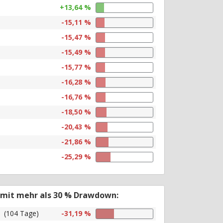
+13,64 %
-15,11 %
-15,47 %
-15,49 %
-15,77 %
-16,28 %
-16,76 %
-18,50 %
-20,43 %
-21,86 %
-25,29 %
 mit mehr als 30 % Drawdown:
(104 Tage)
-31,19 %