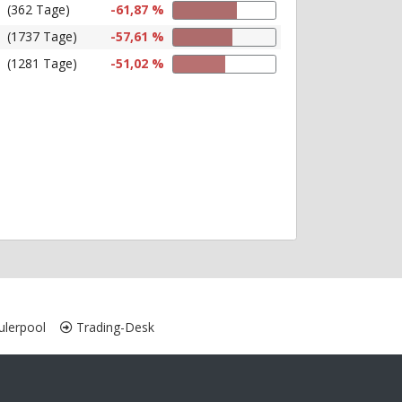
(362 Tage)
-61,87 %
(1737 Tage)
-57,61 %
(1281 Tage)
-51,02 %
lerpool
Trading-Desk