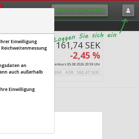
GRATIS REGISTRIEREN
istorie
Macro-View
hrer Einwilligung
161,74 SEK
s, Reichweitenmessung
lecom
-2,45 %
Echtzeit-Aktienkurs
05.08.2026 20:59 Uhr
ungsdaten an
kann auch außerhalb
BID:
161,01 SEK
ASK:
162,47 SEK
Ihre Einwilligung