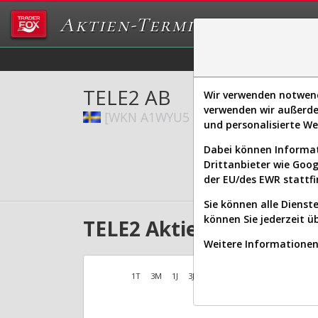
Aktien-Terminal
Daten/Graphs
Ex
TELE2 AB
Wir verwenden notwendi
verwenden wir außerde
[WKN A1WYU5 | ISIN SE0005190238
und personalisierte W
Dabei können Informat
Drittanbieter wie Goo
der EU/des EWR stattfi
Sie können alle Dienste
können Sie jederzeit ü
TELE2 Aktien Verlauf s
Weitere Informationen 
1T
3M
1J
3J
10J
Alles