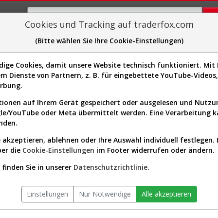
Cookies und Tracking auf traderfox.com
(Bitte wählen Sie Ihre Cookie-Einstellungen)
plorer
Sector-Spider
Easy-Scan
Visualizations
H
ge Cookies, damit unsere Website technisch funktioniert. Mit I
Website:
http://www.tele2.com/
m Dienste von Partnern, z. B. für eingebettete YouTube-Video
Sektor:
Communication Services / Te
]
erbung.
Services
Börsenwert:
115.01 Mrd. SEK
ionen auf Ihrem Gerät gespeichert oder ausgelesen und Nutz
Anzahl
693,582,912
gle/YouTube oder Meta übermittelt werden. Eine Verarbeitung 
Aktien:
nden.
 akzeptieren, ablehnen oder Ihre Auswahl individuell festlegen. 
ber die
Cookie-Einstellungen
im Footer widerrufen oder ändern.
eit Beginn (A1WYU5)
finden Sie in unserer
Datenschutzrichtlinie
.
Einstellungen
Nur Notwendige
Alle akzeptieren