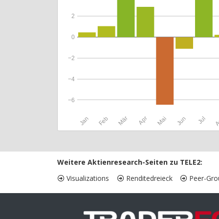
2
0
−2
−4
−6
Jan
Feb
Mär
Apr
Mai
Jun
Jul
A
Weitere Aktienresearch-Seiten zu TELE2:
Visualizations
Renditedreieck
Peer-Gro