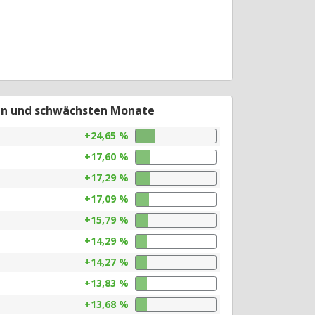
en und schwächsten Monate
+24,65 %
+17,60 %
+17,29 %
+17,09 %
+15,79 %
+14,29 %
+14,27 %
+13,83 %
+13,68 %