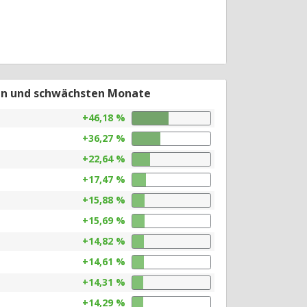
en und schwächsten Monate
+46,18 %
+36,27 %
+22,64 %
+17,47 %
+15,88 %
+15,69 %
+14,82 %
+14,61 %
+14,31 %
+14,29 %