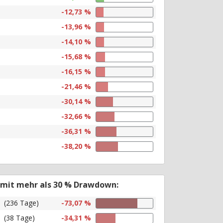
-12,73 %
-13,96 %
-14,10 %
-15,68 %
-16,15 %
-21,46 %
-30,14 %
-32,66 %
-36,31 %
-38,20 %
 mit mehr als 30 % Drawdown:
(236 Tage)
-73,07 %
(38 Tage)
-34,31 %