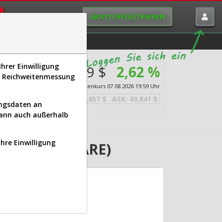
GRATIS REGISTRIEREN
istorie
Macro-View
hrer Einwilligung
49,749 $
2,62 %
s, Reichweitenmessung
Echtzeit-Aktienkurs
07.08.2026 19:59 Uhr
BID:
49,657 $
ASK:
49,841 $
ungsdaten an
kann auch außerhalb
Ihre Einwilligung
nn (907179 | ARE)