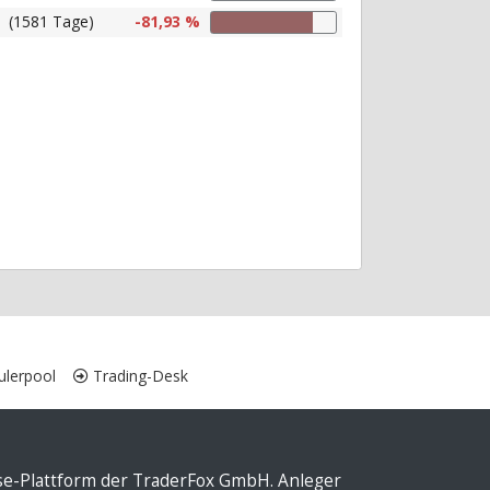
(1581 Tage)
-81,93 %
lerpool
Trading-Desk
yse-Plattform der TraderFox GmbH. Anleger