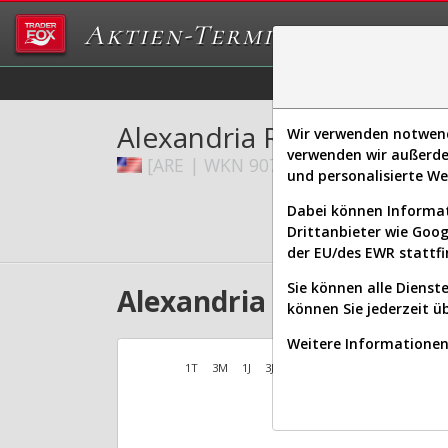
Aktien-Terminal
Daten/Graphs
Ex
Alexandria Real Estate Equ
Wir verwenden notwendi
verwenden wir außerde
[ARE | WKN 907179 | ISIN US01527
und personalisierte W
Dabei können Informat
Drittanbieter wie Goo
der EU/des EWR stattfi
Sie können alle Dienste
Alexandria Real Estate E
können Sie jederzeit ü
Weitere Informationen 
1T
3M
1J
3J
10J
Alles