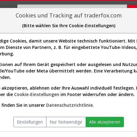
Cookies und Tracking auf traderfox.com
(Bitte wählen Sie Ihre Cookie-Einstellungen)
plorer
Sector-Spider
Easy-Scan
Visualizations
H
ities Inc.
ge Cookies, damit unsere Website technisch funktioniert. Mit I
Website:
m Dienste von Partnern, z. B. für eingebettete YouTube-Video
Sektor:
Real Estate / REIT - Office
11091]
erbung.
Börsenwert:
8.34 Mrd. USD
Anzahl
172,095,280
ionen auf Ihrem Gerät gespeichert oder ausgelesen und Nutz
Aktien:
gle/YouTube oder Meta übermittelt werden. Eine Verarbeitung 
nden.
 akzeptieren, ablehnen oder Ihre Auswahl individuell festlegen. 
quities Aktien Verlauf seit Begi
ber die
Cookie-Einstellungen
im Footer widerrufen oder ändern.
finden Sie in unserer
Datenschutzrichtlinie
.
Einstellungen
Nur Notwendige
Alle akzeptieren