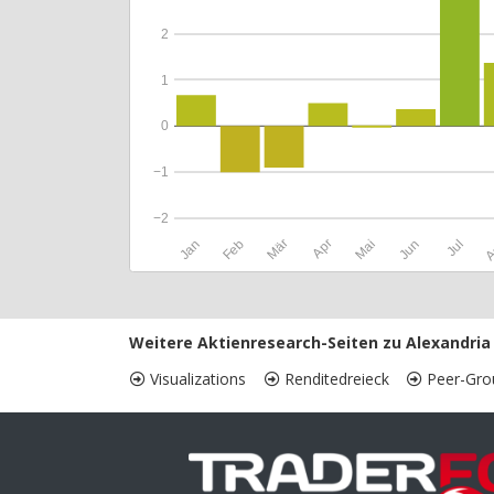
2
1
0
−1
−2
Jan
Feb
Mär
Apr
Mai
Jun
Jul
A
Weitere Aktienresearch-Seiten zu Alexandria 
Visualizations
Renditedreieck
Peer-Gro