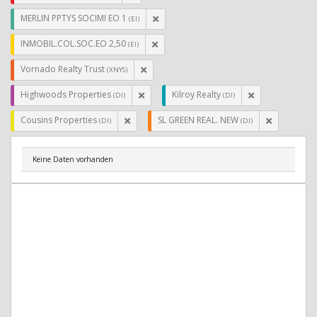
MERLIN PPTYS SOCIMI EO 1
(EI)
INMOBIL.COL.SOC.EO 2,50
(EI)
Vornado Realty Trust
(XNYS)
Highwoods Properties
Kilroy Realty
(DI)
(DI)
Cousins Properties
SL GREEN REAL. NEW
(DI)
(DI)
Keine Daten vorhanden