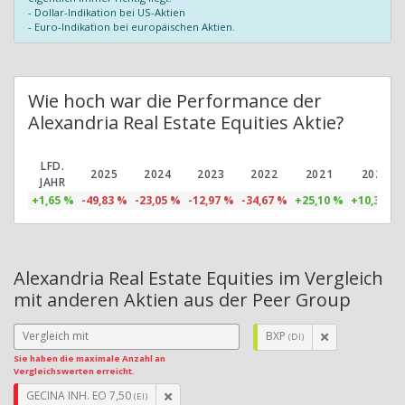
- Dollar-Indikation bei US-Aktien
- Euro-Indikation bei europäischen Aktien.
Wie hoch war die Performance der
Alexandria Real Estate Equities Aktie?
LFD.
2025
2024
2023
2022
2021
2020
JAHR
+1,65 %
-49,83 %
-23,05 %
-12,97 %
-34,67 %
+25,10 %
+10,30 %
Alexandria Real Estate Equities im Vergleich
mit anderen Aktien aus der Peer Group
BXP
(DI)
Sie haben die maximale Anzahl an
Vergleichswerten erreicht.
GECINA INH. EO 7,50
(EI)