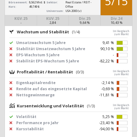
5/15
Börsenwert:
8,562 Mrd. $
Sektor:
Real Estate / REIT -
Kurs:
49,749 $
Office
Universum:
USA 2000 (v)
KGV.25
KUV.25
Div.25
Div.24
-
2,84
9,64 %
10,43 %
Wachstum und Stabilität
(1/4)
Im Vergleich
zum Markt
Umsatzwachstum 5 Jahre
9,41 %
Stabilität Umsatzwachstum 5 Jahre
90,10 %
EPS-Wachstum 5 Jahre
-
Stabilität EPS-Wachstum 5 Jahre
-82,22 %
Profitabilität / Rentabilität
(0/3)
Im Vergleich
zum Markt
Eigenkapitalrendite
-2,14 %
Rendite auf das eingesetzte Kapital
-0,69 %
Nettogewinnmarge
-11,81 %
Kursentwicklung und Volatilität
(1/3)
Im Vergleich
zum Markt
Volatilität
5,25 %
Performance pro Jahr
-23,40 %
Kursstabilität
-94,00 %