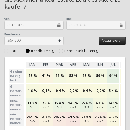
kaufen?
von:
bis:
Benchmark:
normal
trendbereinigt
Benchmark-bereinigt
JAN
FEB
MÄR
APR
MAI
JUN
JUL
AU
Gewinn­
53 %
41 %
59 %
53 %
53 %
59 %
94 %
50 
häufig­
keit
Ø
1,6 %
-0,4 %
-0,4 %
-0,9 %
-0,4 %
-0,0 %
5,4 %
-2,2 
Perfor­
mance
max.
14,3 %
7,7 %
15,4 %
14,6 %
22,6 %
6,8 %
14,3 %
7,9 
Per­for­
2019
2017
2016
2020
2026
2016
2022
2025
mance
min.
-12,6 %
-6,9 %
-16,2 %
-21,5 %
-8,9 %
-12,6 %
-2,6 %
-11,2
Per­for­
2022
2020
2023
2025
2022
2022
2026
2011
mance