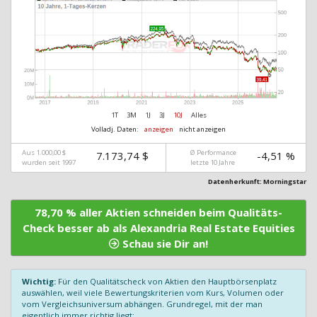
1T
3M
1J
3J
10J
Alles
Volladj. Daten:
anzeigen
nicht anzeigen
Aus 1.000,00 $
Ø Performance
7.173,74 $
-4,51 %
wurden seit 1997
letzte 10 Jahre
Datenherkunft: Morningstar
78,70 % aller Aktien schneiden beim Qualitäts-
Check besser ab als Alexandria Real Estate Equities
Schau sie Dir an!
Wichtig:
Für den Qualitätscheck von Aktien den Hauptbörsenplatz
auswählen, weil viele Bewertungskriterien vom Kurs, Volumen oder
vom Vergleichsuniversum abhängen. Grundregel, mit der man
eigentlich immer richtig liegt: