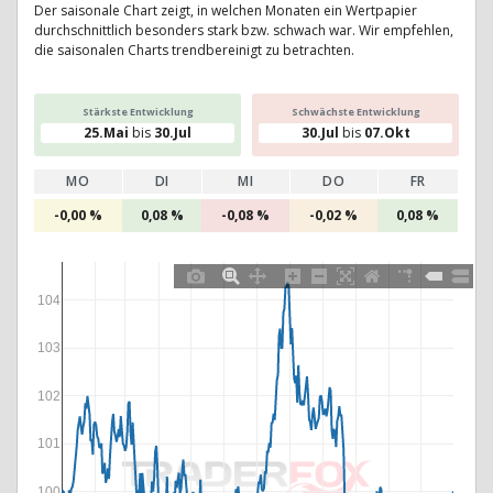
Der saisonale Chart zeigt, in welchen Monaten ein Wertpapier
durchschnittlich besonders stark bzw. schwach war. Wir empfehlen,
die saisonalen Charts trendbereinigt zu betrachten.
Stärkste Entwicklung
Schwächste Entwicklung
25.Mai
bis
30.Jul
30.Jul
bis
07.Okt
MO
DI
MI
DO
FR
-0,00 %
0,08 %
-0,08 %
-0,02 %
0,08 %
104
103
102
101
100