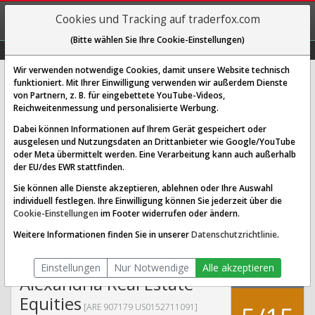
REGIS-
Cookies und Tracking auf traderfox.com
TRIEREN
(Bitte wählen Sie Ihre Cookie-Einstellungen)
Graphs
Explorer
Sector
Scan
Visual
Historie
Macro
Wir verwenden notwendige Cookies, damit unsere Website technisch
funktioniert. Mit Ihrer Einwilligung verwenden wir außerdem Dienste
von Partnern, z. B. für eingebettete YouTube-Videos,
Alexandria Real Estate Equities
Reichweitenmessung und personalisierte Werbung.
Aktie: Realtime-Kurs & Analyse
Dabei können Informationen auf Ihrem Gerät gespeichert oder
(907179 | ARE)
ausgelesen und Nutzungsdaten an Drittanbieter wie Google/YouTube
oder Meta übermittelt werden. Eine Verarbeitung kann auch außerhalb
der EU/des EWR stattfinden.
SCORING SYSTEMS:
Sie können alle Dienste akzeptieren, ablehnen oder Ihre Auswahl
individuell festlegen. Ihre Einwilligung können Sie jederzeit über die
Qualitäts-Check
Dividenden-Check
Wachstums-Check
Cookie-Einstellungen
im Footer widerrufen oder ändern.
Robustheits-Check
Weitere Informationen finden Sie in unserer
Datenschutzrichtlinie
.
Qualitäts-Check:
Ist die Aktie zum Investieren
Infos zum Score
geeignet?
Einstellungen
Nur Notwendige
Alle akzeptieren
QUALITÄTS-
Alexandria Real Estate
CHECK
Equities
[ARE 907179 US0152711091]