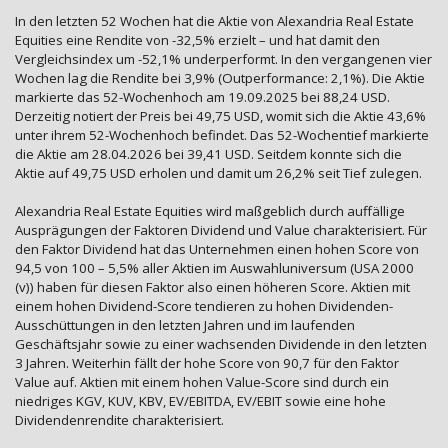
In den letzten 52 Wochen hat die Aktie von Alexandria Real Estate
Equities eine Rendite von -32,5% erzielt – und hat damit den
Vergleichsindex um -52,1% underperformt. In den vergangenen vier
Wochen lag die Rendite bei 3,9% (Outperformance: 2,1%). Die Aktie
markierte das 52-Wochenhoch am 19.09.2025 bei 88,24 USD.
Derzeitig notiert der Preis bei 49,75 USD, womit sich die Aktie 43,6%
unter ihrem 52-Wochenhoch befindet. Das 52-Wochentief markierte
die Aktie am 28.04.2026 bei 39,41 USD. Seitdem konnte sich die
Aktie auf 49,75 USD erholen und damit um 26,2% seit Tief zulegen.
Alexandria Real Estate Equities wird maßgeblich durch auffällige
Ausprägungen der Faktoren Dividend und Value charakterisiert. Für
den Faktor Dividend hat das Unternehmen einen hohen Score von
94,5 von 100 – 5,5% aller Aktien im Auswahluniversum (USA 2000
(v)) haben für diesen Faktor also einen höheren Score. Aktien mit
einem hohen Dividend-Score tendieren zu hohen Dividenden-
Ausschüttungen in den letzten Jahren und im laufenden
Geschäftsjahr sowie zu einer wachsenden Dividende in den letzten
3 Jahren. Weiterhin fällt der hohe Score von 90,7 für den Faktor
Value auf. Aktien mit einem hohen Value-Score sind durch ein
niedriges KGV, KUV, KBV, EV/EBITDA, EV/EBIT sowie eine hohe
Dividendenrendite charakterisiert.