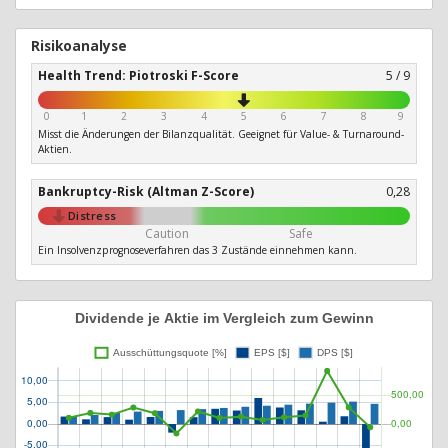
Risikoanalyse
Health Trend: Piotroski F-Score
5 / 9
0
1
2
3
4
5
6
7
8
9
Misst die Änderungen der Bilanzqualität. Geeignet für Value- & Turnaround-
Aktien.
Bankruptcy-Risk (Altman Z-Score)
0,28
Distress
Caution
Safe
Ein Insolvenzprognoseverfahren das 3 Zustände einnehmen kann.