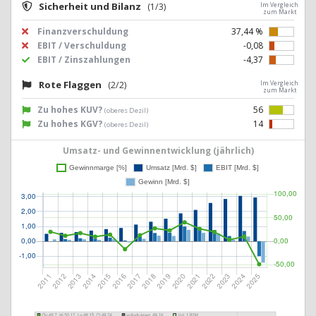
Sicherheit und Bilanz
(1/3)
Im Vergleich
zum Markt
Finanzverschuldung
37,44 %
EBIT / Verschuldung
-0,08
EBIT / Zinszahlungen
-4,37
Rote Flaggen
(2/2)
Im Vergleich
zum Markt
Zu hohes KUV?
56
(oberes Dezil)
Zu hohes KGV?
14
(oberes Dezil)
Umsatz- und Gewinnentwicklung (jährlich)