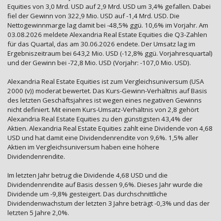
Equities von 3,0 Mrd. USD auf 2,9 Mrd. USD um 3,4% gefallen. Dabei
fiel der Gewinn von 322,9 Mio. USD auf -1,4 Mrd. USD. Die
Nettogewinnmarge lag damit bei -48,5% ggü. 10,6% im Vorjahr. Am
03.08.2026 meldete Alexandria Real Estate Equities die Q3-Zahlen
für das Quartal, das am 30.06.2026 endete. Der Umsatz lag im
Ergebniszeitraum bei 643,2 Mio. USD (-12,8% ggü. Vorjahresquartal)
und der Gewinn bei -72,8 Mio. USD (Vorjahr: -107,0 Mio. USD).
Alexandria Real Estate Equities ist zum Vergleichsuniversum (USA
2000 (v)) moderat bewertet. Das Kurs-Gewinn-Verhältnis auf Basis
des letzten Geschäftsjahres ist wegen eines negativen Gewinns
nicht definiert. Mit einem Kurs-Umsatz-Verhältnis von 2,8 gehört
Alexandria Real Estate Equities zu den günstigsten 43,4% der
Aktien. Alexandria Real Estate Equities zahlt eine Dividende von 4,68
USD und hat damit eine Dividendenrendite von 9,6%. 1,5% aller
Aktien im Vergleichsuniversum haben eine höhere
Dividendenrendite.
Im letzten Jahr betrug die Dividende 4,68 USD und die
Dividendenrendite auf Basis dessen 9,6%. Dieses Jahr wurde die
Dividende um -9,8% gesteigert. Das durchschnittliche
Dividendenwachstum der letzten 3 Jahre beträgt -0,3% und das der
letzten 5 Jahre 2,0%.