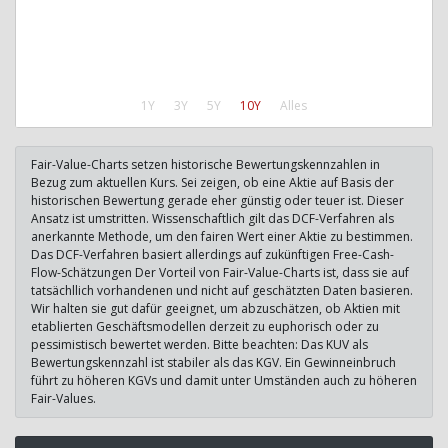
1Y
3Y
5Y
10Y
Alles
Fair-Value-Charts setzen historische Bewertungskennzahlen in
Bezug zum aktuellen Kurs. Sei zeigen, ob eine Aktie auf Basis der
historischen Bewertung gerade eher günstig oder teuer ist. Dieser
Ansatz ist umstritten. Wissenschaftlich gilt das DCF-Verfahren als
anerkannte Methode, um den fairen Wert einer Aktie zu bestimmen.
Das DCF-Verfahren basiert allerdings auf zukünftigen Free-Cash-
Flow-Schätzungen Der Vorteil von Fair-Value-Charts ist, dass sie auf
tatsächllich vorhandenen und nicht auf geschätzten Daten basieren.
Wir halten sie gut dafür geeignet, um abzuschätzen, ob Aktien mit
etablierten Geschäftsmodellen derzeit zu euphorisch oder zu
pessimistisch bewertet werden. Bitte beachten: Das KUV als
Bewertungskennzahl ist stabiler als das KGV. Ein Gewinneinbruch
führt zu höheren KGVs und damit unter Umständen auch zu höheren
Fair-Values.