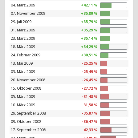
04. März 2009
+42,11 %
07. November 2008
+35,89 %
29. Juli 2009
+35,79 %
31. März 2009
+35,29 %
23. März 2009
+35,14 %
18. März 2009
+34,29 %
24. Februar 2009
+30,51 %
13. Mai 2009
-25,25 %
03. März 2009
-25,49 %
20. November 2008
-26,45 %
15. Oktober 2008
-27,72 %
05. März 2009
-31,48 %
10. März 2009
-31,58 %
29. September 2008
-35,87 %
09. Oktober 2008
-36,47 %
17. September 2008
-42,33 %