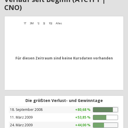
CNO)
1T
3M
1J
3J
10J
Alles
Für diesen Zeitraum sind keine Kursdaten vorhanden
Die größten Verlust- und Gewinntage
18. September 2008
+80,68 %
11. März 2009
+53,85 %
24. März 2009
+44,00 %