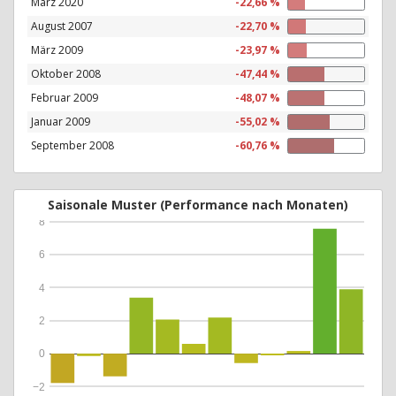
März 2020
-22,66 %
August 2007
-22,70 %
März 2009
-23,97 %
Oktober 2008
-47,44 %
Februar 2009
-48,07 %
Januar 2009
-55,02 %
September 2008
-60,76 %
Saisonale Muster (Performance nach Monaten)
8
6
4
2
0
−2