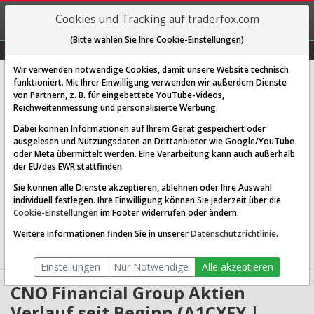
REGIS-
Cookies und Tracking auf traderfox.com
TRIEREN
(Bitte wählen Sie Ihre Cookie-Einstellungen)
Graphs
Explorer
Sector
Scan
Visual
Historie
Macro
Wir verwenden notwendige Cookies, damit unsere Website technisch
CNO Financial Group Inc.
funktioniert. Mit Ihrer Einwilligung verwenden wir außerdem Dienste
von Partnern, z. B. für eingebettete YouTube-Videos,
[CNO | WKN A1CYFY | ISIN US12621E1038]
Reichweitenmessung und personalisierte Werbung.
55,212 $
-0,48 %
Dabei können Informationen auf Ihrem Gerät gespeichert oder
ausgelesen und Nutzungsdaten an Drittanbieter wie Google/YouTube
Echtzeit-Aktienkurs
07.08.2026 19:58 Uhr
oder Meta übermittelt werden. Eine Verarbeitung kann auch außerhalb
BID:
54,814 $
ASK:
55,610 $
der EU/des EWR stattfinden.
Sie können alle Dienste akzeptieren, ablehnen oder Ihre Auswahl
Website:
http://www.conseco.mediaroom.com
individuell festlegen. Ihre Einwilligung können Sie jederzeit über die
Sektor:
Financial Services / Insurance - Life
Cookie-Einstellungen
im Footer widerrufen oder ändern.
Börsenwert:
5.10 Mrd. USD
Anzahl
92,521,368
Weitere Informationen finden Sie in unserer
Datenschutzrichtlinie
.
Aktien:
Einstellungen
Nur Notwendige
Alle akzeptieren
CNO Financial Group Aktien
Verlauf seit Beginn (A1CYFY |