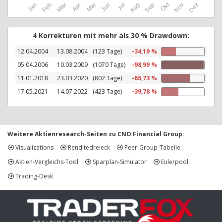
Okt
Jan
Feb
Mär
Apr
Mai
Jun
Jul
Aug
Sep
Nov
Dez
4 Korrekturen mit mehr als 30 % Drawdown:
12.04.2004
13.08.2004
(123 Tage)
-34,19 %
05.04.2006
10.03.2009
(1070 Tage)
-98,99 %
11.01.2018
23.03.2020
(802 Tage)
-65,73 %
17.05.2021
14.07.2022
(423 Tage)
-39,78 %
Weitere Aktienresearch-Seiten zu CNO Financial Group:
Visualizations
Renditedreieck
Peer-Group-Tabelle
Aktien-Vergleichs-Tool
Sparplan-Simulator
Eulerpool
Trading-Desk