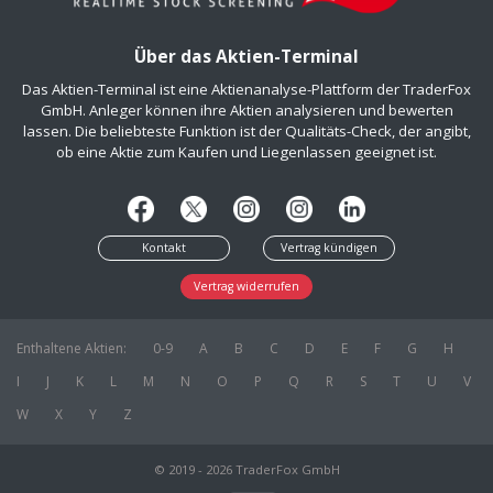
Über das Aktien-Terminal
Das Aktien-Terminal ist eine Aktienanalyse-Plattform der TraderFox
GmbH. Anleger können ihre Aktien analysieren und bewerten
lassen. Die beliebteste Funktion ist der Qualitäts-Check, der angibt,
ob eine Aktie zum Kaufen und Liegenlassen geeignet ist.
Kontakt
Vertrag kündigen
Vertrag widerrufen
Enthaltene Aktien:
0-9
A
B
C
D
E
F
G
H
I
J
K
L
M
N
O
P
Q
R
S
T
U
V
W
X
Y
Z
© 2019 - 2026 TraderFox GmbH