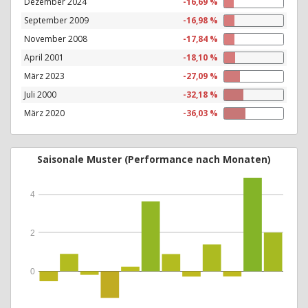
Dezember 2024
-16,69 %
September 2009
-16,98 %
November 2008
-17,84 %
April 2001
-18,10 %
März 2023
-27,09 %
Juli 2000
-32,18 %
März 2020
-36,03 %
Saisonale Muster (Performance nach Monaten)
4
2
0