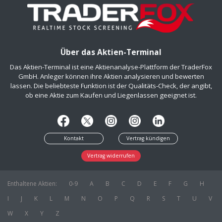
Über das Aktien-Terminal
Das Aktien-Terminal ist eine Aktienanalyse-Plattform der TraderFox
GmbH. Anleger können ihre Aktien analysieren und bewerten
lassen. Die beliebteste Funktion ist der Qualitäts-Check, der angibt,
ob eine Aktie zum Kaufen und Liegenlassen geeignet ist.
Kontakt
Vertrag kündigen
Vertrag widerrufen
Enthaltene Aktien:
0-9
A
B
C
D
E
F
G
H
I
J
K
L
M
N
O
P
Q
R
S
T
U
V
W
X
Y
Z