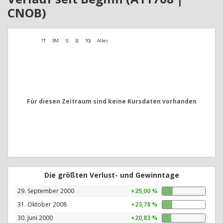
CNOB)
1T
3M
1J
3J
10J
Alles
Für diesen Zeitraum sind keine Kursdaten vorhanden
Die größten Verlust- und Gewinntage
29. September 2000
+25,00 %
31. Oktober 2008
+23,78 %
30. Juni 2000
+20,83 %