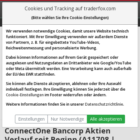
REGIS-
Cookies und Tracking auf traderfox.com
TRIEREN
(Bitte wählen Sie Ihre Cookie-Einstellungen)
Graphs
Explorer
Sector
Scan
Visual
Historie
Macro
Wir verwenden notwendige Cookies, damit unsere Website technisch
ConnectOne Bancorp Inc.
funktioniert. Mit Ihrer Einwilligung verwenden wir außerdem Dienste
von Partnern, z. B. für eingebettete YouTube-Videos,
[CNOB | WKN A11708 | ISIN US20786W1071]
Reichweitenmessung und personalisierte Werbung.
32,750 $
-1,01 %
Dabei können Informationen auf Ihrem Gerät gespeichert oder
ausgelesen und Nutzungsdaten an Drittanbieter wie Google/YouTube
Echtzeit-Aktienkurs
07.08.2026 18:48 Uhr
oder Meta übermittelt werden. Eine Verarbeitung kann auch außerhalb
BID:
32,434 $
ASK:
33,066 $
der EU/des EWR stattfinden.
Sie können alle Dienste akzeptieren, ablehnen oder Ihre Auswahl
Website:
individuell festlegen. Ihre Einwilligung können Sie jederzeit über die
Sektor:
Financial Services / Banks - Regional
Cookie-Einstellungen
im Footer widerrufen oder ändern.
Börsenwert:
1.81 Mrd. USD
Anzahl
54,295,380
Weitere Informationen finden Sie in unserer
Datenschutzrichtlinie
.
Aktien:
Einstellungen
Nur Notwendige
Alle akzeptieren
ConnectOne Bancorp Aktien
Verlauf seit Beginn (A11708 |