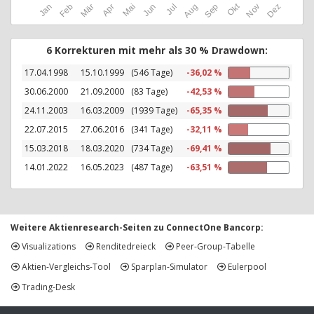
Okt
Jan
Feb
Mär
Apr
Mai
Jun
Jul
Aug
Sep
Nov
Dez
6 Korrekturen mit mehr als 30 % Drawdown:
17.04.1998
15.10.1999
(546 Tage)
-36,02 %
30.06.2000
21.09.2000
(83 Tage)
-42,53 %
24.11.2003
16.03.2009
(1939 Tage)
-65,35 %
22.07.2015
27.06.2016
(341 Tage)
-32,11 %
15.03.2018
18.03.2020
(734 Tage)
-69,41 %
14.01.2022
16.05.2023
(487 Tage)
-63,51 %
Weitere Aktienresearch-Seiten zu ConnectOne Bancorp:
Visualizations
Renditedreieck
Peer-Group-Tabelle
Aktien-Vergleichs-Tool
Sparplan-Simulator
Eulerpool
Trading-Desk