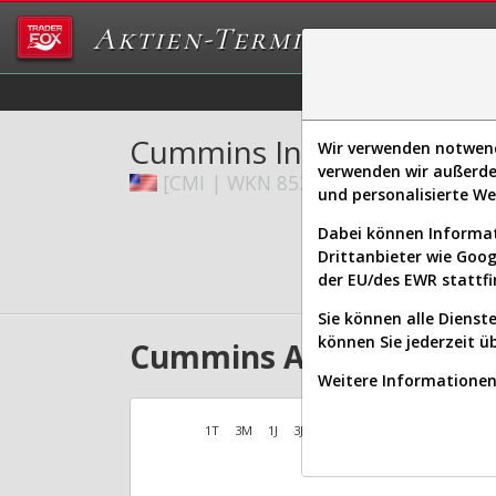
Aktien-Terminal
Daten/Graphs
Ex
Cummins Inc.
Wir verwenden notwendi
verwenden wir außerde
[CMI | WKN 853121 | ISIN US23102
und personalisierte W
Dabei können Informat
Drittanbieter wie Goo
der EU/des EWR stattfi
Sie können alle Dienste
können Sie jederzeit ü
Cummins Aktien Verlauf
Weitere Informationen 
1T
3M
1J
3J
10J
Alles