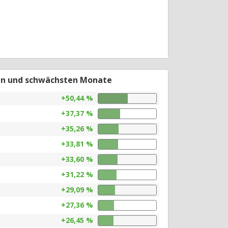
en und schwächsten Monate
+50,44 %
+37,37 %
+35,26 %
+33,81 %
+33,60 %
+31,22 %
+29,09 %
+27,36 %
+26,45 %