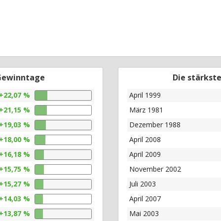
 Gewinntage
Die stärkst
+22,07 %
April 1999
+21,15 %
März 1981
+19,03 %
Dezember 1988
+18,00 %
April 2008
+16,18 %
April 2009
+15,75 %
November 2002
+15,27 %
Juli 2003
+14,03 %
April 2007
+13,87 %
Mai 2003