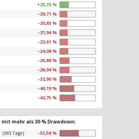
+25,73 %
-20,71 %
-20,83 %
-21,94 %
-22,61 %
-24,08 %
-26,88 %
-26,94 %
-32,90 %
-40,19 %
-42,75 %
n mit mehr als 30 % Drawdown:
(365 Tage)
-53,58 %