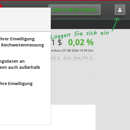
GRATIS REGISTRIEREN
istorie
Macro-View
hrer Einwilligung
644,111 $
0,02 %
s, Reichweitenmessung
l
Echtzeit-Aktienkurs
07.08.2026 19:59 Uhr
BID:
643,432 $
ASK:
644,791 $
ungsdaten an
kann auch außerhalb
Ihre Einwilligung