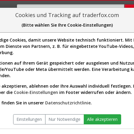
Cookies und Tracking auf traderfox.com
(Bitte wählen Sie Ihre Cookie-Einstellungen)
plorer
Sector-Spider
Easy-Scan
Visualizations
H
ge Cookies, damit unsere Website technisch funktioniert. Mit I
Website:
http://www.cummins.com
m Dienste von Partnern, z. B. für eingebettete YouTube-Video
Sektor:
Industrials / Specialty Industria
11063]
erbung.
Machinery
Börsenwert:
89.52 Mrd. USD
ionen auf Ihrem Gerät gespeichert oder ausgelesen und Nutz
Anzahl
137,664,480
gle/YouTube oder Meta übermittelt werden. Eine Verarbeitung 
Aktien:
nden.
 akzeptieren, ablehnen oder Ihre Auswahl individuell festlegen. 
ber die
Cookie-Einstellungen
im Footer widerrufen oder ändern.
 seit Beginn (853121 | CMI)
finden Sie in unserer
Datenschutzrichtlinie
.
Einstellungen
Nur Notwendige
Alle akzeptieren