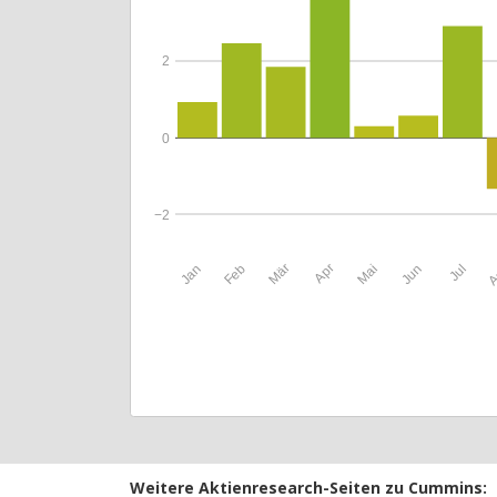
2
0
−2
Jan
Feb
Mär
Apr
Mai
Jun
Jul
A
Weitere Aktienresearch-Seiten zu Cummins: