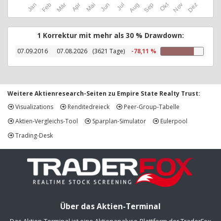
Okt
Jan
Feb
Mär
Apr
Mai
Jun
Jul
Aug
Sep
Nov
Dez
1 Korrektur mit mehr als 30 % Drawdown:
07.09.2016
07.08.2026
(3621 Tage)
-78,11 %
Weitere Aktienresearch-Seiten zu Empire State Realty Trust:
Visualizations
Renditedreieck
Peer-Group-Tabelle
Aktien-Vergleichs-Tool
Sparplan-Simulator
Eulerpool
Trading-Desk
Über das Aktien-Terminal
Das Aktien-Terminal ist eine Aktienanalyse-Plattform der TraderFox