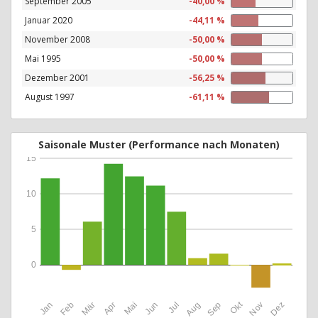
September 2005
-40,00 %
Januar 2020
-44,11 %
November 2008
-50,00 %
Mai 1995
-50,00 %
Dezember 2001
-56,25 %
August 1997
-61,11 %
Saisonale Muster (Performance nach Monaten)
15
10
5
0
Okt
Jan
Feb
Mär
Apr
Mai
Jun
Jul
Aug
Sep
Nov
Dez