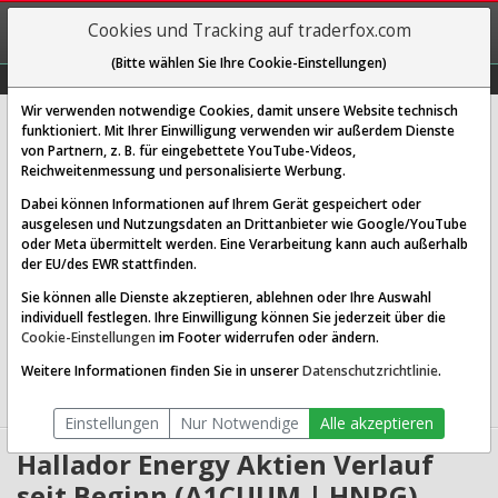
REGIS-
Cookies und Tracking auf traderfox.com
TRIEREN
(Bitte wählen Sie Ihre Cookie-Einstellungen)
Graphs
Explorer
Sector
Scan
Visual
Historie
Macro
Wir verwenden notwendige Cookies, damit unsere Website technisch
Hallador Energy Co.
funktioniert. Mit Ihrer Einwilligung verwenden wir außerdem Dienste
von Partnern, z. B. für eingebettete YouTube-Videos,
[HNRG | WKN A1CUUM | ISIN US40609P1057]
Reichweitenmessung und personalisierte Werbung.
14,780 $
0,20 %
Dabei können Informationen auf Ihrem Gerät gespeichert oder
ausgelesen und Nutzungsdaten an Drittanbieter wie Google/YouTube
Echtzeit-Aktienkurs
06.08.2026 19:59 Uhr
oder Meta übermittelt werden. Eine Verarbeitung kann auch außerhalb
BID:
14,729 $
ASK:
14,831 $
der EU/des EWR stattfinden.
Sie können alle Dienste akzeptieren, ablehnen oder Ihre Auswahl
Website:
individuell festlegen. Ihre Einwilligung können Sie jederzeit über die
Sektor:
Utilities / Utilities - Independent Power Producers
Cookie-Einstellungen
im Footer widerrufen oder ändern.
Börsenwert:
0.71 Mrd. USD
Anzahl
47,130,392
Weitere Informationen finden Sie in unserer
Datenschutzrichtlinie
.
Aktien:
Einstellungen
Nur Notwendige
Alle akzeptieren
Hallador Energy Aktien Verlauf
seit Beginn (A1CUUM | HNRG)