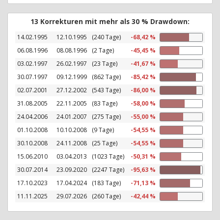
13 Korrekturen mit mehr als 30 % Drawdown:
14.02.1995
12.10.1995
(240 Tage)
-68,42 %
06.08.1996
08.08.1996
(2 Tage)
-45,45 %
03.02.1997
26.02.1997
(23 Tage)
-41,67 %
30.07.1997
09.12.1999
(862 Tage)
-85,42 %
02.07.2001
27.12.2002
(543 Tage)
-86,00 %
31.08.2005
22.11.2005
(83 Tage)
-58,00 %
24.04.2006
24.01.2007
(275 Tage)
-55,00 %
01.10.2008
10.10.2008
(9 Tage)
-54,55 %
30.10.2008
24.11.2008
(25 Tage)
-54,55 %
15.06.2010
03.04.2013
(1023 Tage)
-50,31 %
30.07.2014
23.09.2020
(2247 Tage)
-95,63 %
17.10.2023
17.04.2024
(183 Tage)
-71,13 %
11.11.2025
29.07.2026
(260 Tage)
-42,44 %