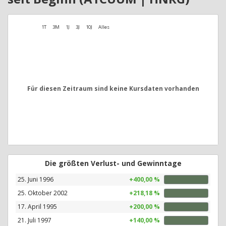
1T
3M
1J
3J
10J
Alles
Für diesen Zeitraum sind keine Kursdaten vorhanden
Die größten Verlust- und Gewinntage
25. Juni 1996
+400,00 %
25. Oktober 2002
+218,18 %
17. April 1995
+200,00 %
21. Juli 1997
+140,00 %