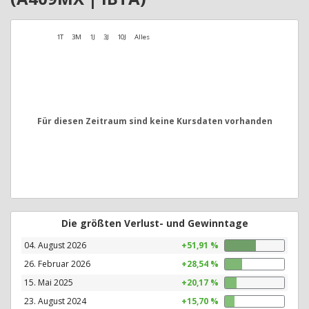
1T
3M
1J
3J
10J
Alles
Für diesen Zeitraum sind keine Kursdaten vorhanden
Die größten Verlust- und Gewinntage
04. August 2026
+51,91 %
26. Februar 2026
+28,54 %
15. Mai 2025
+20,17 %
23. August 2024
+15,70 %