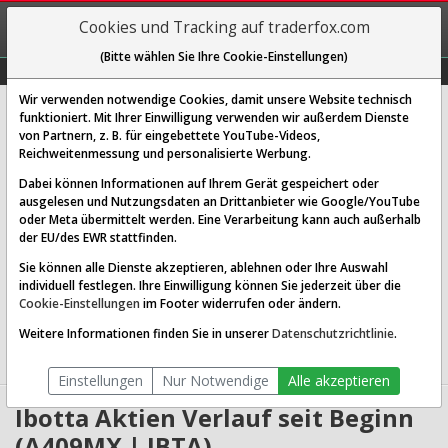
REGIS-
Cookies und Tracking auf traderfox.com
TRIEREN
(Bitte wählen Sie Ihre Cookie-Einstellungen)
Graphs
Explorer
Sector
Scan
Visual
Historie
Macro
Wir verwenden notwendige Cookies, damit unsere Website technisch
Ibotta Inc.
funktioniert. Mit Ihrer Einwilligung verwenden wir außerdem Dienste
von Partnern, z. B. für eingebettete YouTube-Videos,
[IBTA | WKN A409MX | ISIN US4510511060]
Reichweitenmessung und personalisierte Werbung.
38,704 $
7,63 %
Dabei können Informationen auf Ihrem Gerät gespeichert oder
ausgelesen und Nutzungsdaten an Drittanbieter wie Google/YouTube
Echtzeit-Aktienkurs
07.08.2026 19:59 Uhr
oder Meta übermittelt werden. Eine Verarbeitung kann auch außerhalb
BID:
38,605 $
ASK:
38,802 $
der EU/des EWR stattfinden.
Sie können alle Dienste akzeptieren, ablehnen oder Ihre Auswahl
Website:
individuell festlegen. Ihre Einwilligung können Sie jederzeit über die
Sektor:
Technology / Software - Application
Cookie-Einstellungen
im Footer widerrufen oder ändern.
Börsenwert:
0.89 Mrd. USD
Anzahl
20,148,602
Weitere Informationen finden Sie in unserer
Datenschutzrichtlinie
.
Aktien:
Einstellungen
Nur Notwendige
Alle akzeptieren
Ibotta Aktien Verlauf seit Beginn
(A409MX | IBTA)