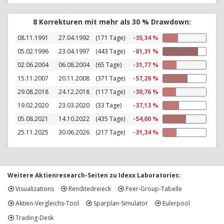
8 Korrekturen mit mehr als 30 % Drawdown:
08.11.1991
27.04.1992
(171 Tage)
-35,34 %
05.02.1996
23.04.1997
(443 Tage)
-81,31 %
02.06.2004
06.08.2004
(65 Tage)
-31,77 %
15.11.2007
20.11.2008
(371 Tage)
-57,28 %
29.08.2018
24.12.2018
(117 Tage)
-30,76 %
19.02.2020
23.03.2020
(33 Tage)
-37,13 %
05.08.2021
14.10.2022
(435 Tage)
-54,00 %
25.11.2025
30.06.2026
(217 Tage)
-31,34 %
Weitere Aktienresearch-Seiten zu Idexx Laboratories:
Visualizations
Renditedreieck
Peer-Group-Tabelle
Aktien-Vergleichs-Tool
Sparplan-Simulator
Eulerpool
Trading-Desk