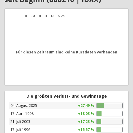
1T
3M
1J
3J
10J
Alles
Für diesen Zeitraum sind keine Kursdaten vorhanden
Die größten Verlust- und Gewinntage
04. August 2025
+27,49 %
17. April 1998
+18,03 %
21. Juli 2003
+17,23 %
17. Juli 1996
+15,57 %