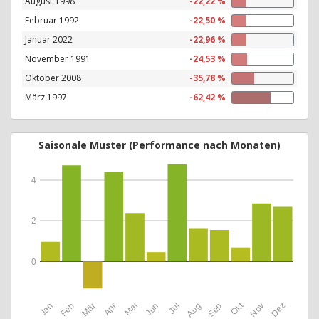
August 1998
-22,22 %
Februar 1992
-22,50 %
Januar 2022
-22,96 %
November 1991
-24,53 %
Oktober 2008
-35,78 %
März 1997
-62,42 %
Saisonale Muster (Performance nach Monaten)
4
2
0
Okt
Jan
Feb
Mär
Apr
Mai
Jun
Jul
Aug
Sep
Nov
Dez