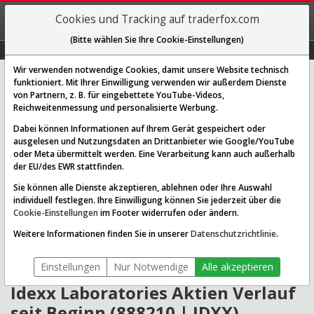
REGIS-
Cookies und Tracking auf traderfox.com
TRIEREN
(Bitte wählen Sie Ihre Cookie-Einstellungen)
Graphs
Explorer
Sector
Scan
Visual
Historie
Macro
Wir verwenden notwendige Cookies, damit unsere Website technisch
Idexx Laboratories Inc.
funktioniert. Mit Ihrer Einwilligung verwenden wir außerdem Dienste
von Partnern, z. B. für eingebettete YouTube-Videos,
[IDXX | WKN 888210 | ISIN US45168D1046]
Reichweitenmessung und personalisierte Werbung.
584,791 $
-0,56 %
Dabei können Informationen auf Ihrem Gerät gespeichert oder
ausgelesen und Nutzungsdaten an Drittanbieter wie Google/YouTube
Echtzeit-Aktienkurs
05.08.2026 19:59 Uhr
oder Meta übermittelt werden. Eine Verarbeitung kann auch außerhalb
BID:
584,099 $
ASK:
585,483 $
der EU/des EWR stattfinden.
Sie können alle Dienste akzeptieren, ablehnen oder Ihre Auswahl
Website:
http://www.idexx.com
individuell festlegen. Ihre Einwilligung können Sie jederzeit über die
Sektor:
Healthcare / Diagnostics & Research
Cookie-Einstellungen
im Footer widerrufen oder ändern.
Börsenwert:
44.79 Mrd. USD
Anzahl
78,883,000
Weitere Informationen finden Sie in unserer
Datenschutzrichtlinie
.
Aktien:
Einstellungen
Nur Notwendige
Alle akzeptieren
Idexx Laboratories Aktien Verlauf
seit Beginn (888210 | IDXX)