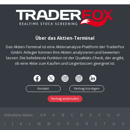
Über das Aktien-Terminal
Das Aktien-Terminal ist eine Aktienanalyse-Plattform der TraderFox
GmbH. Anleger können ihre Aktien analysieren und bewerten
lassen. Die beliebteste Funktion ist der Qualitäts-Check, der angibt,
ob eine Aktie zum Kaufen und Liegenlassen geeignet ist.
Kontakt
Vertrag kündigen
Vertrag widerrufen
Enthaltene Aktien:
0-9
A
B
C
D
E
F
G
H
I
J
K
L
M
N
O
P
Q
R
S
T
U
V