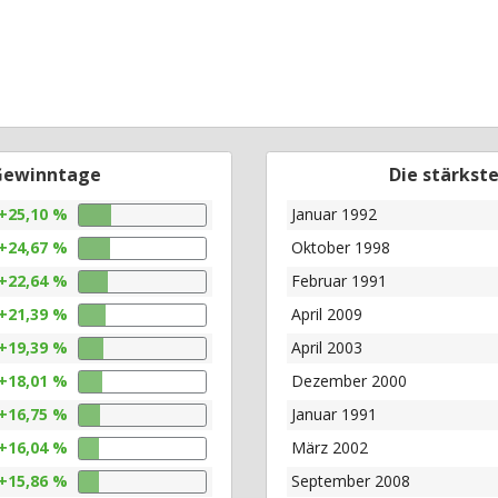
 Gewinntage
Die stärkst
+25,10 %
Januar 1992
+24,67 %
Oktober 1998
+22,64 %
Februar 1991
+21,39 %
April 2009
+19,39 %
April 2003
+18,01 %
Dezember 2000
+16,75 %
Januar 1991
+16,04 %
März 2002
+15,86 %
September 2008