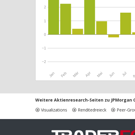
2
1
0
−1
−2
Jan
Feb
Mär
Apr
Mai
Jun
Jul
A
Weitere Aktienresearch-Seiten zu JPMorgan 
Visualizations
Renditedreieck
Peer-Gro