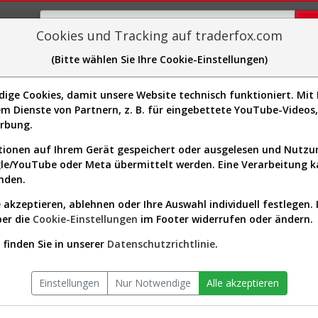
Cookies und Tracking auf traderfox.com
(Bitte wählen Sie Ihre Cookie-Einstellungen)
plorer
Sector-Spider
Easy-Scan
Visualizations
H
ge Cookies, damit unsere Website technisch funktioniert. Mit I
Website:
https://www.jpmorgan.com/
m Dienste von Partnern, z. B. für eingebettete YouTube-Video
Sektor:
Financial Services / Banks -
H1005]
erbung.
Diversified
Börsenwert:
950.36 Mrd. USD
ionen auf Ihrem Gerät gespeichert oder ausgelesen und Nutz
Anzahl
2,658,200,064
gle/YouTube oder Meta übermittelt werden. Eine Verarbeitung 
Aktien:
nden.
 akzeptieren, ablehnen oder Ihre Auswahl individuell festlegen. 
ber die
Cookie-Einstellungen
im Footer widerrufen oder ändern.
erlauf seit Beginn (850628 | JP
finden Sie in unserer
Datenschutzrichtlinie
.
Einstellungen
Nur Notwendige
Alle akzeptieren