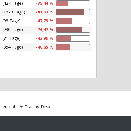
(427 Tage)
-35,44 %
(1679 Tage)
-81,67 %
(93 Tage)
-47,73 %
(930 Tage)
-76,47 %
(81 Tage)
-43,99 %
(354 Tage)
-40,65 %
lerpool
Trading-Desk