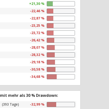
+21,30 %
-22,46 %
-22,87 %
-23,25 %
-23,72 %
-26,42 %
-28,07 %
-28,32 %
-29,18 %
-30,58 %
-34,68 %
 mit mehr als 30 % Drawdown:
(393 Tage)
-32,99 %