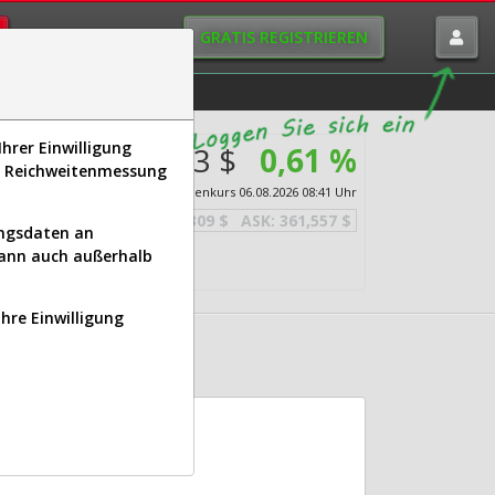
GRATIS REGISTRIEREN
istorie
Macro-View
hrer Einwilligung
361,433 $
0,61 %
s, Reichweitenmessung
Echtzeit-Aktienkurs
06.08.2026 08:41 Uhr
BID:
361,309 $
ASK:
361,557 $
ungsdaten an
kann auch außerhalb
Ihre Einwilligung
M)