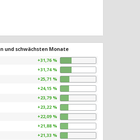
en und schwächsten Monate
+31,76 %
+31,74 %
+25,71 %
+24,15 %
+23,79 %
+23,22 %
+22,09 %
+21,88 %
+21,33 %