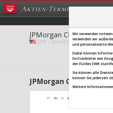
Aktien-Terminal
Daten/Graphs
Ex
JPMorgan Chase & Co.
Wir verwenden notwendi
verwenden wir außerde
[JPM | WKN 850628 | ISIN US46625
und personalisierte W
Dabei können Informat
Drittanbieter wie Goo
der EU/des EWR stattfi
Sie können alle Dienste
können Sie jederzeit ü
JPMorgan Chase Aktien V
Weitere Informationen 
1T
3M
1J
3J
10J
Alles