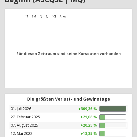
1T
3M
1J
3J
10J
Alles
Für diesen Zeitraum sind keine Kursdaten vorhanden
Die größten Verlust- und Gewinntage
01. Juli 2026
+309,36 %
27. Februar 2025
+21,08 %
07. August 2025
+20,25 %
12. Mai 2022
+18,85 %