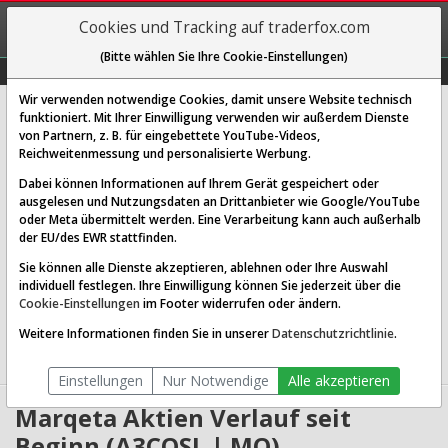
REGIS-
Cookies und Tracking auf traderfox.com
TRIEREN
(Bitte wählen Sie Ihre Cookie-Einstellungen)
Graphs
Explorer
Sector
Scan
Visual
Historie
Macro
Wir verwenden notwendige Cookies, damit unsere Website technisch
Marqeta Inc.
funktioniert. Mit Ihrer Einwilligung verwenden wir außerdem Dienste
von Partnern, z. B. für eingebettete YouTube-Videos,
[MQ | WKN A3CQSL | ISIN US57142B1044]
Reichweitenmessung und personalisierte Werbung.
4,055 $
-2,99 %
Dabei können Informationen auf Ihrem Gerät gespeichert oder
ausgelesen und Nutzungsdaten an Drittanbieter wie Google/YouTube
Echtzeit-Aktienkurs
30.06.2026 20:05 Uhr
oder Meta übermittelt werden. Eine Verarbeitung kann auch außerhalb
BID:
4,040 $
ASK:
4,080 $
der EU/des EWR stattfinden.
Sie können alle Dienste akzeptieren, ablehnen oder Ihre Auswahl
Website:
individuell festlegen. Ihre Einwilligung können Sie jederzeit über die
Sektor:
Technology / Software - Infrastructure
Cookie-Einstellungen
im Footer widerrufen oder ändern.
Börsenwert:
1.67 Mrd. USD
Anzahl
105,202,048
Weitere Informationen finden Sie in unserer
Datenschutzrichtlinie
.
Aktien:
Einstellungen
Nur Notwendige
Alle akzeptieren
Marqeta Aktien Verlauf seit
Beginn (A3CQSL | MQ)