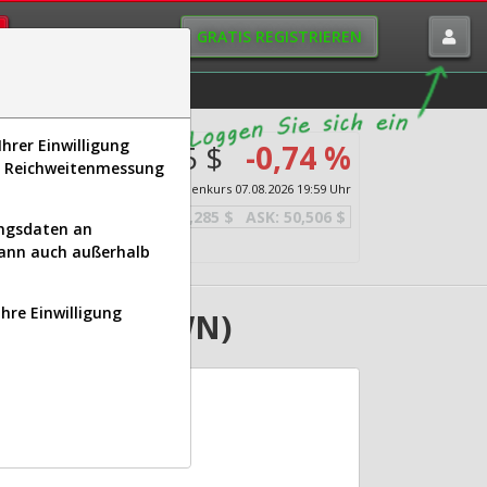
GRATIS REGISTRIEREN
istorie
Macro-View
hrer Einwilligung
50,395 $
-0,74 %
s, Reichweitenmessung
 Gas
Echtzeit-Aktienkurs
07.08.2026 19:59 Uhr
BID:
50,285 $
ASK:
50,506 $
ungsdaten an
kann auch außerhalb
Ihre Einwilligung
 (A2N6X4 | NWN)