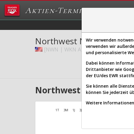
Aktien-Terminal
Daten/Graphs
Ex
Northwest Natural Holdi
Wir verwenden notwendi
verwenden wir außerde
[NWN | WKN A2N6X4 | ISIN US6676
und personalisierte W
Dabei können Informat
Drittanbieter wie Goo
der EU/des EWR stattfi
Sie können alle Dienste
Northwest Natural Hold
können Sie jederzeit ü
Weitere Informationen 
1T
3M
1J
3J
10J
Alles