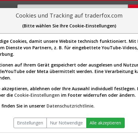
Cookies und Tracking auf traderfox.com
(Bitte wählen Sie Ihre Cookie-Einstellungen)
plorer
Sector-Spider
Easy-Scan
Visualizations
H
ng Co.
ge Cookies, damit unsere Website technisch funktioniert. Mit I
Website:
m Dienste von Partnern, z. B. für eingebettete YouTube-Video
Sektor:
Utilities / Utilities - Regulated
5N1054]
erbung.
Börsenwert:
2.12 Mrd. USD
Anzahl
42,093,536
ionen auf Ihrem Gerät gespeichert oder ausgelesen und Nutz
Aktien:
gle/YouTube oder Meta übermittelt werden. Eine Verarbeitung 
nden.
 akzeptieren, ablehnen oder Ihre Auswahl individuell festlegen. 
ing Aktien Verlauf seit Beginn
ber die
Cookie-Einstellungen
im Footer widerrufen oder ändern.
finden Sie in unserer
Datenschutzrichtlinie
.
Einstellungen
Nur Notwendige
Alle akzeptieren