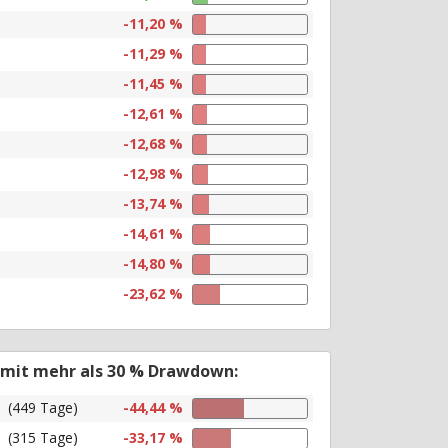
-11,20 %
-11,29 %
-11,45 %
-12,61 %
-12,68 %
-12,98 %
-13,74 %
-14,61 %
-14,80 %
-23,62 %
 mit mehr als 30 % Drawdown:
(449 Tage)
-44,44 %
(315 Tage)
-33,17 %