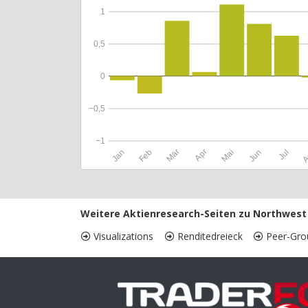
1
0,5
0
−0,5
−1
Jan
Feb
Mär
Apr
Mai
Jun
Jul
A
Weitere Aktienresearch-Seiten zu Northwest 
Visualizations
Renditedreieck
Peer-Gro