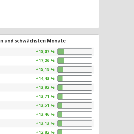
en und schwächsten Monate
+18,07 %
+17,26 %
+15,19 %
+14,43 %
+13,92 %
+13,71 %
+13,51 %
+13,46 %
+13,13 %
+12,82 %