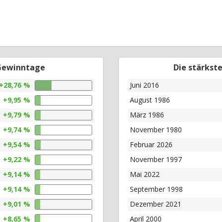
 Gewinntage
Die stärkst
+28,76 %
Juni 2016
+9,95 %
August 1986
+9,79 %
März 1986
+9,74 %
November 1980
+9,54 %
Februar 2026
+9,22 %
November 1997
+9,14 %
Mai 2022
+9,14 %
September 1998
+9,01 %
Dezember 2021
+8,65 %
April 2000