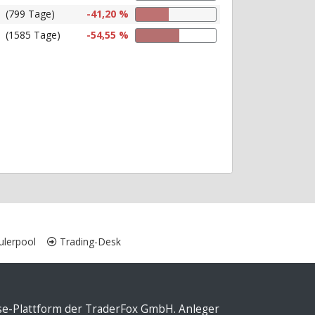
(799 Tage)
-41,20 %
(1585 Tage)
-54,55 %
lerpool
Trading-Desk
yse-Plattform der TraderFox GmbH. Anleger