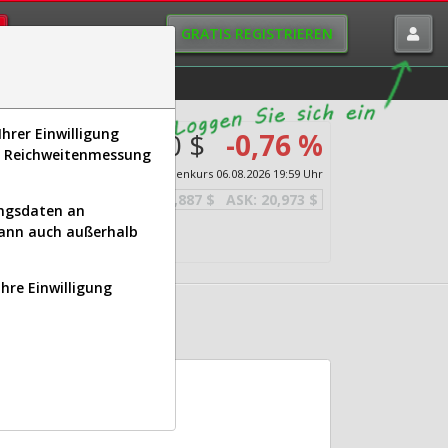
GRATIS REGISTRIEREN
istorie
Macro-View
hrer Einwilligung
20,930 $
-0,76 %
s, Reichweitenmessung
e
Echtzeit-Aktienkurs
06.08.2026 19:59 Uhr
BID:
20,887 $
ASK:
20,973 $
ungsdaten an
kann auch außerhalb
Ihre Einwilligung
KE | SBRA)