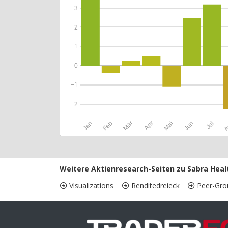
3
2
1
0
−1
−2
Jan
Feb
Mär
Apr
Mai
Jun
Jul
A
Weitere Aktienresearch-Seiten zu Sabra Healt
Visualizations
Renditedreieck
Peer-Gro