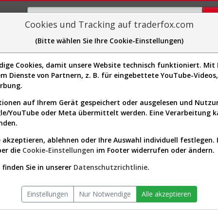
Cookies und Tracking auf traderfox.com
(Bitte wählen Sie Ihre Cookie-Einstellungen)
plorer
Sector-Spider
Easy-Scan
Visualizations
H
c.
ge Cookies, damit unsere Website technisch funktioniert. Mit I
Website:
m Dienste von Partnern, z. B. für eingebettete YouTube-Video
Sektor:
Real Estate / REIT - Healthcar
3L1061]
erbung.
Facilities
Börsenwert:
5.39 Mrd. USD
ionen auf Ihrem Gerät gespeichert oder ausgelesen und Nutz
Anzahl
255,462,752
gle/YouTube oder Meta übermittelt werden. Eine Verarbeitung 
Aktien:
nden.
 akzeptieren, ablehnen oder Ihre Auswahl individuell festlegen. 
ber die
Cookie-Einstellungen
im Footer widerrufen oder ändern.
Aktien Verlauf seit Beginn (A1C9
finden Sie in unserer
Datenschutzrichtlinie
.
Einstellungen
Nur Notwendige
Alle akzeptieren