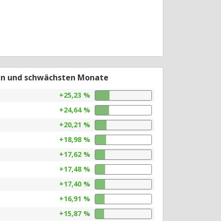
en und schwächsten Monate
+25,23 %
+24,64 %
+20,21 %
+18,98 %
+17,62 %
+17,48 %
+17,40 %
+16,91 %
+15,87 %