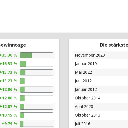
 Gewinntage
Die stärkst
+35,30 %
November 2020
+16,53 %
Januar 2019
+15,73 %
Mai 2022
+13,23 %
Juni 2012
+12,96 %
Januar 2012
+12,88 %
Oktober 2014
+12,07 %
April 2020
+10,15 %
Oktober 2013
+9,79 %
Juli 2016