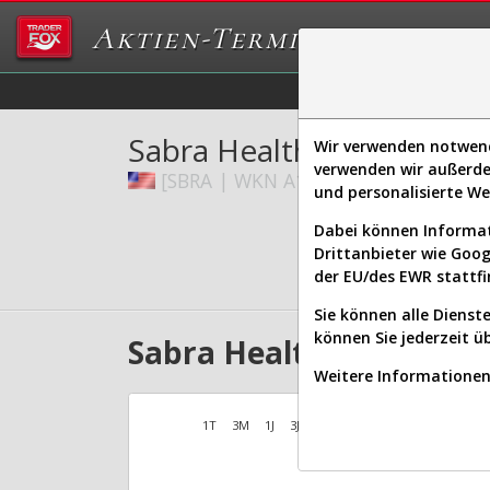
Aktien-Terminal
Daten/Graphs
Ex
Sabra Health Care Reit In
Wir verwenden notwendi
verwenden wir außerde
[SBRA | WKN A1C9KE | ISIN US7857
und personalisierte W
Dabei können Informat
Drittanbieter wie Goo
der EU/des EWR stattfi
Sie können alle Dienste
können Sie jederzeit ü
Sabra Health Care Reit 
Weitere Informationen 
1T
3M
1J
3J
10J
Alles