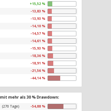
+15,52 %
-13,83 %
-13,93 %
-14,10 %
-14,57 %
-14,61 %
-15,93 %
-18,36 %
-18,91 %
-21,56 %
-44,14 %
 mit mehr als 30 % Drawdown:
(270 Tage)
-54,88 %