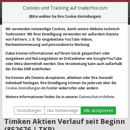
REGIS-
Cookies und Tracking auf traderfox.com
TRIEREN
(Bitte wählen Sie Ihre Cookie-Einstellungen)
Graphs
Explorer
Sector
Scan
Visual
Historie
Macro
Wir verwenden notwendige Cookies, damit unsere Website technisch
Timken Co.
funktioniert. Mit Ihrer Einwilligung verwenden wir außerdem Dienste
von Partnern, z. B. für eingebettete YouTube-Videos,
[TKR | WKN 852676 | ISIN US8873891043]
Reichweitenmessung und personalisierte Werbung.
130,066 $
1,10 %
Dabei können Informationen auf Ihrem Gerät gespeichert oder
ausgelesen und Nutzungsdaten an Drittanbieter wie Google/YouTube
Echtzeit-Aktienkurs
07.08.2026 19:59 Uhr
oder Meta übermittelt werden. Eine Verarbeitung kann auch außerhalb
BID:
129,503 $
ASK:
130,629 $
der EU/des EWR stattfinden.
Sie können alle Dienste akzeptieren, ablehnen oder Ihre Auswahl
Website:
individuell festlegen. Ihre Einwilligung können Sie jederzeit über die
Sektor:
Industrials / Tools & Accessories
Cookie-Einstellungen
im Footer widerrufen oder ändern.
Börsenwert:
9.03 Mrd. USD
Anzahl
69,296,840
Weitere Informationen finden Sie in unserer
Datenschutzrichtlinie
.
Aktien:
Einstellungen
Nur Notwendige
Alle akzeptieren
Timken Aktien Verlauf seit Beginn
(852676 | TKR)