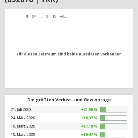
1T
3M
1J
3J
10J
Alles
Für diesen Zeitraum sind keine Kursdaten vorhanden
Die größten Verlust- und Gewinntage
21. Juli 2008
+21,55 %
24. März 2020
+18,37 %
19. März 2020
+17,18 %
10. März 2009
+16,47 %