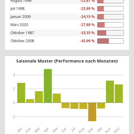
August 1998
-22,81 %
Juli 1998
-23,99 %
Januar 2009
-24,15 %
März 2020
-27,88 %
Oktober 1987
-33,33 %
Oktober 2008
-43,99 %
Saisonale Muster (Performance nach Monaten)
4
2
0
−2
Okt
Jan
Feb
Mär
Apr
Mai
Jun
Jul
Aug
Sep
Nov
Dez