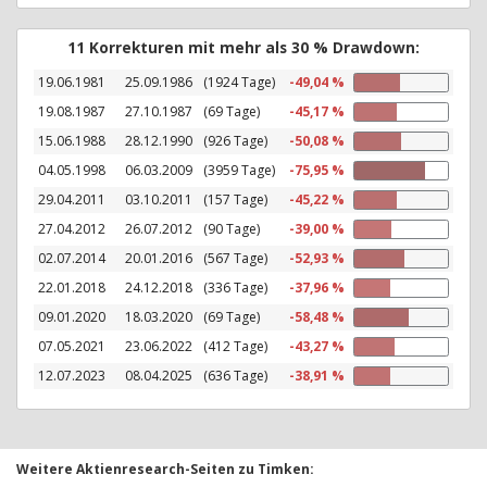
11 Korrekturen mit mehr als 30 % Drawdown:
19.06.1981
25.09.1986
(1924 Tage)
-49,04 %
19.08.1987
27.10.1987
(69 Tage)
-45,17 %
15.06.1988
28.12.1990
(926 Tage)
-50,08 %
04.05.1998
06.03.2009
(3959 Tage)
-75,95 %
29.04.2011
03.10.2011
(157 Tage)
-45,22 %
27.04.2012
26.07.2012
(90 Tage)
-39,00 %
02.07.2014
20.01.2016
(567 Tage)
-52,93 %
22.01.2018
24.12.2018
(336 Tage)
-37,96 %
09.01.2020
18.03.2020
(69 Tage)
-58,48 %
07.05.2021
23.06.2022
(412 Tage)
-43,27 %
12.07.2023
08.04.2025
(636 Tage)
-38,91 %
Weitere Aktienresearch-Seiten zu Timken: