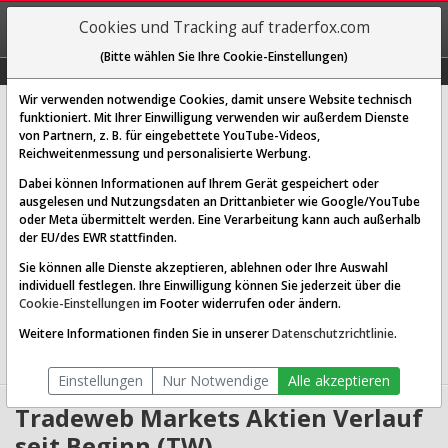
REGIS-
Cookies und Tracking auf traderfox.com
TRIEREN
(Bitte wählen Sie Ihre Cookie-Einstellungen)
Graphs
Explorer
Sector
Scan
Visual
Historie
Macro
Wir verwenden notwendige Cookies, damit unsere Website technisch
Tradeweb Markets Inc.
funktioniert. Mit Ihrer Einwilligung verwenden wir außerdem Dienste
von Partnern, z. B. für eingebettete YouTube-Videos,
[TW | ISIN US8926721064]
Reichweitenmessung und personalisierte Werbung.
102,620 $
0,00 %
Dabei können Informationen auf Ihrem Gerät gespeichert oder
ausgelesen und Nutzungsdaten an Drittanbieter wie Google/YouTube
Echtzeit-Aktienkurs
10.08.2026 06:05 Uhr
oder Meta übermittelt werden. Eine Verarbeitung kann auch außerhalb
BID:
101,092 $
ASK:
104,148 $
der EU/des EWR stattfinden.
Sie können alle Dienste akzeptieren, ablehnen oder Ihre Auswahl
Website:
https://www.tradeweb.com/
individuell festlegen. Ihre Einwilligung können Sie jederzeit über die
Sektor:
Financial Services / Capital Markets
Cookie-Einstellungen
im Footer widerrufen oder ändern.
Börsenwert:
21.65 Mrd. USD
Anzahl
210,971,392
Weitere Informationen finden Sie in unserer
Datenschutzrichtlinie
.
Aktien:
Einstellungen
Nur Notwendige
Alle akzeptieren
Tradeweb Markets Aktien Verlauf
seit Beginn (TW)