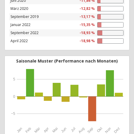
Juni 2020
-11,86 %
März 2020
-12,82 %
September 2019
-13,17 %
Januar 2022
-15,35 %
September 2022
-18,93 %
April 2022
-18,98 %
Saisonale Muster (Performance nach Monaten)
5
0
−5
Okt
Jan
Feb
Mär
Apr
Mai
Jun
Jul
Aug
Sep
Nov
Dez