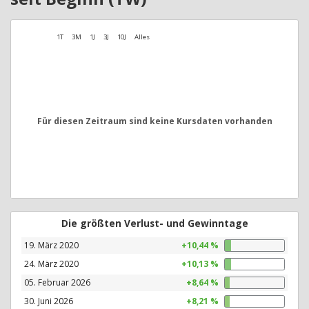
1T
3M
1J
3J
10J
Alles
Für diesen Zeitraum sind keine Kursdaten vorhanden
Die größten Verlust- und Gewinntage
19. März 2020
+10,44 %
24. März 2020
+10,13 %
05. Februar 2026
+8,64 %
30. Juni 2026
+8,21 %