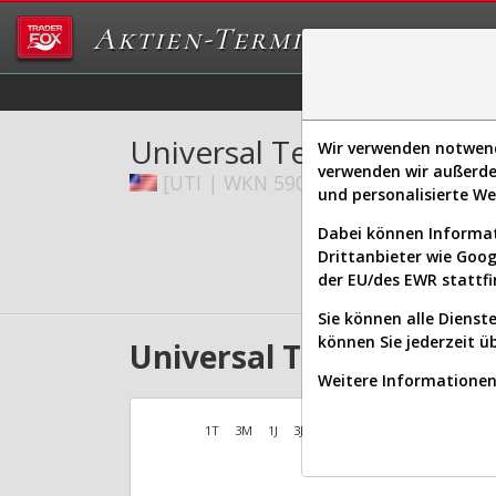
Aktien-Terminal
Daten/Graphs
Ex
Universal Technical Insti
Wir verwenden notwendi
verwenden wir außerde
[UTI | WKN 590097 | ISIN US913915
und personalisierte W
Dabei können Informat
Drittanbieter wie Goo
der EU/des EWR stattfi
Sie können alle Dienste
können Sie jederzeit ü
Universal Technical Inst
Weitere Informationen 
1T
3M
1J
3J
10J
Alles