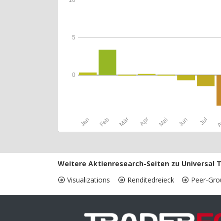
5
0
Jan
Feb
Mär
Apr
Mai
Jun
Jul
A
Weitere Aktienresearch-Seiten zu Universal T
Visualizations
Renditedreieck
Peer-Gro