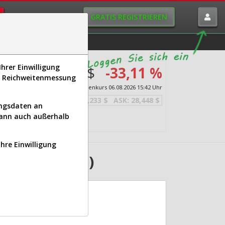
GRATIS REGISTRIEREN
istorie
Macro-View
hrer Einwilligung
28,341 $
-33,11 %
s, Reichweitenmessung
ion &
Echtzeit-Aktienkurs
06.08.2026 15:42 Uhr
BID:
28,233 $
ASK:
28,448 $
ungsdaten an
kann auch außerhalb
Ihre Einwilligung
(590097 | UTI)