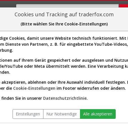
Cookies und Tracking auf traderfox.com
(Bitte wählen Sie Ihre Cookie-Einstellungen)
plorer
Sector-Spider
Easy-Scan
Visualizations
H
tute
ge Cookies, damit unsere Website technisch funktioniert. Mit I
Website:
m Dienste von Partnern, z. B. für eingebettete YouTube-Video
Sektor:
Consumer Defensive / Educat
1040]
erbung.
Training Services
Börsenwert:
2.33 Mrd. USD
ionen auf Ihrem Gerät gespeichert oder ausgelesen und Nutz
Anzahl
55,061,380
gle/YouTube oder Meta übermittelt werden. Eine Verarbeitung 
Aktien:
nden.
 akzeptieren, ablehnen oder Ihre Auswahl individuell festlegen. 
ber die
Cookie-Einstellungen
im Footer widerrufen oder ändern.
itute Aktien Verlauf seit Beginn 
finden Sie in unserer
Datenschutzrichtlinie
.
Einstellungen
Nur Notwendige
Alle akzeptieren