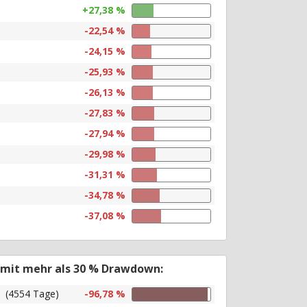
+27,38 %
-22,54 %
-24,15 %
-25,93 %
-26,13 %
-27,83 %
-27,94 %
-29,98 %
-31,31 %
-34,78 %
-37,08 %
 mit mehr als 30 % Drawdown:
(4554 Tage)
-96,78 %