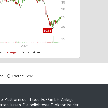
ten:
anzeigen
nicht anzeigen
ie
Trading-Desk
yse-Plattform der TraderFox GmbH. Anleger
ten lassen. Die beliebteste Funktion ist der