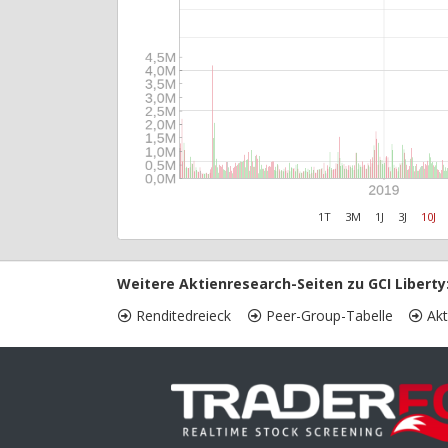
1T
3M
1J
3J
10J
Weitere Aktienresearch-Seiten zu GCI Liberty
Renditedreieck
Peer-Group-Tabelle
Akt