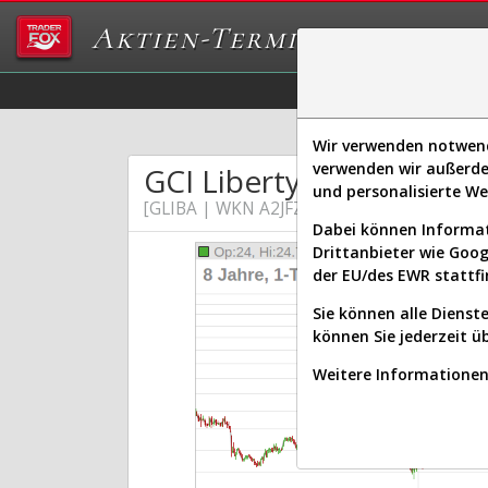
Aktien-Terminal
Daten/Graphs
Ex
Wir verwenden notwendi
verwenden wir außerde
GCI Liberty, Inc.
und personalisierte W
[GLIBA | WKN A2JFZ1 | ISIN US36164V3050
Dabei können Informat
Drittanbieter wie Goo
der EU/des EWR stattfi
Sie können alle Dienste
können Sie jederzeit ü
Weitere Informationen 