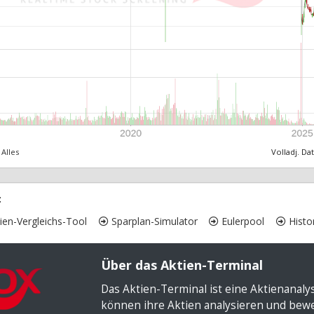
Alles
Volladj. Da
:
ien-Vergleichs-Tool
Sparplan-Simulator
Eulerpool
Histor
Über das Aktien-Terminal
Das Aktien-Terminal ist eine Aktienanal
können ihre Aktien analysieren und bewer