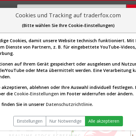
Cookies und Tracking auf traderfox.com
(Bitte wählen Sie Ihre Cookie-Einstellungen)
plorer
Sector-Spider
Easy-Scan
Visualizations
H
ge Cookies, damit unsere Website technisch funktioniert. Mit I
m Dienste von Partnern, z. B. für eingebettete YouTube-Video
erbung.
wurd
]
ionen auf Ihrem Gerät gespeichert oder ausgelesen und Nutz
gle/YouTube oder Meta übermittelt werden. Eine Verarbeitung 
nden.
 akzeptieren, ablehnen oder Ihre Auswahl individuell festlegen. 
ber die
Cookie-Einstellungen
im Footer widerrufen oder ändern.
finden Sie in unserer
Datenschutzrichtlinie
.
Einstellungen
Nur Notwendige
Alle akzeptieren