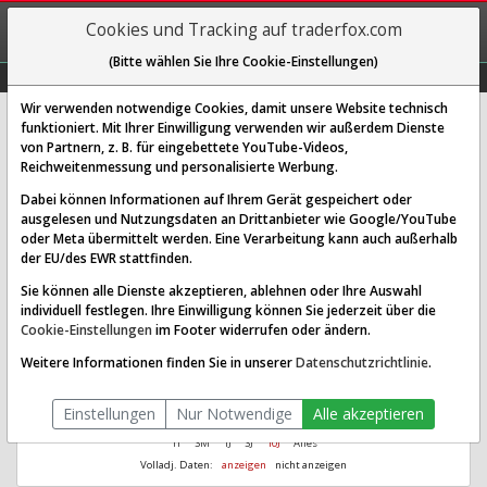
REGIS-
Cookies und Tracking auf traderfox.com
TRIEREN
(Bitte wählen Sie Ihre Cookie-Einstellungen)
Graphs
Explorer
Sector
Scan
Visual
Historie
Macro
Wir verwenden notwendige Cookies, damit unsere Website technisch
funktioniert. Mit Ihrer Einwilligung verwenden wir außerdem Dienste
Avid Bioservices Inc.
von Partnern, z. B. für eingebettete YouTube-Videos,
Reichweitenmessung und personalisierte Werbung.
[CDMO | WKN A2JBKV | ISIN US05368M1062]
Dabei können Informationen auf Ihrem Gerät gespeichert oder
Aus 1.000
Ø Performance
ausgelesen und Nutzungsdaten an Drittanbieter wie Google/YouTube
190,32
20,13 %
wurden seit 1995
letzte 8 Jahre
oder Meta übermittelt werden. Eine Verarbeitung kann auch außerhalb
der EU/des EWR stattfinden.
Sie können alle Dienste akzeptieren, ablehnen oder Ihre Auswahl
individuell festlegen. Ihre Einwilligung können Sie jederzeit über die
Cookie-Einstellungen
im Footer widerrufen oder ändern.
Weitere Informationen finden Sie in unserer
Datenschutzrichtlinie
.
Einstellungen
Nur Notwendige
Alle akzeptieren
1T
3M
1J
3J
10J
Alles
Volladj. Daten:
anzeigen
nicht anzeigen