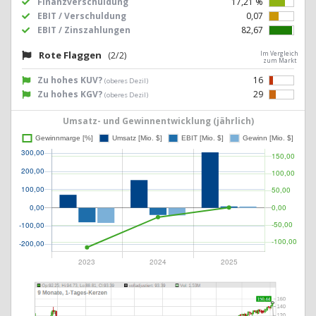
Finanzverschuldung
17,21 %
EBIT / Verschuldung
0,07
EBIT / Zinszahlungen
82,67
Rote Flaggen
(2/2)
Im Vergleich
zum Markt
Zu hohes KUV?
16
(oberes Dezil)
Zu hohes KGV?
29
(oberes Dezil)
Umsatz- und Gewinnentwicklung (jährlich)