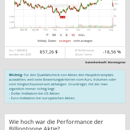
1T
3M
1J
3J
10J
Alles
Volladj. Daten:
anzeigen
nicht anzeigen
Aus 1.000,00 $
Ø Performance
857,26 $
-18,56 %
wurden seit 2025
letzte 1 Jahre
Datenherkunft: Morningstar
Wichtig:
Für den Qualitätscheck von Aktien den Hauptbörsenplatz
auswählen, weil viele Bewertungskriterien vom Kurs, Volumen oder
vom Vergleichsuniversum abhängen. Grundregel, mit der man
eigentlich immer richtig liegt:
- Dollar-Indikation bei US-Aktien
- Euro-Indikation bei europäischen Aktien.
Wie hoch war die Performance der
Billiontoone Aktie?