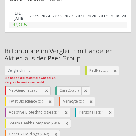
LFD.
2025
2024
2023
2022
2021
2020
2019
2018
2017
2
JAHR
+14,06 %
-
-
-
-
-
-
-
-
-
Billiontoone im Vergleich mit anderen
Aktien aus der Peer Group
RadNet
(DI)
Sie haben die maximale Anzahl an
Vergleichswerten erreicht.
NeoGenomics
CareDX
(DI)
(DI)
Twist Bioscience
Veracyte
(DI)
(DI)
Adaptive Biotechnologies
Personalis
(DI)
(DI)
Sotera Health Company
(XNAS)
GeneDx Holdings
(XNAS)