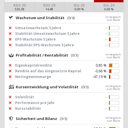
KGV.25
KUV.25
Div.25
Div.24
520,28
14,48
0,00 %
0,00 %
Wachstum und Stabilität
(0/4)
Im Vergleich
zum Markt
Umsatzwachstum 5 Jahre
-
Stabilität Umsatzwachstum 5 Jahre
-
EPS-Wachstum 5 Jahre
-
Stabilität EPS-Wachstum 5 Jahre
-
Profitabilität / Rentabilität
(0/3)
Im Vergleich
zum Markt
Eigenkapitalrendite
0,85 %
Rendite auf das eingesetzte Kapital
-0,66 %
Nettogewinnmarge
-47,19 %
Kursentwicklung und Volatilität
(0/3)
Im Vergleich
zum Markt
Volatilität
-
Performance pro Jahr
-
Kursstabilität
-
Sicherheit und Bilanz
(3/3)
Im Vergleich
zum Markt