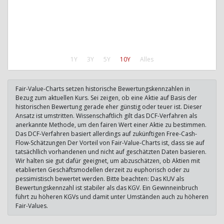
1Y
3Y
5Y
10Y
Alles
Fair-Value-Charts setzen historische Bewertungskennzahlen in
Bezug zum aktuellen Kurs. Sei zeigen, ob eine Aktie auf Basis der
historischen Bewertung gerade eher günstig oder teuer ist. Dieser
Ansatz ist umstritten. Wissenschaftlich gilt das DCF-Verfahren als
anerkannte Methode, um den fairen Wert einer Aktie zu bestimmen.
Das DCF-Verfahren basiert allerdings auf zukünftigen Free-Cash-
Flow-Schätzungen Der Vorteil von Fair-Value-Charts ist, dass sie auf
tatsächllich vorhandenen und nicht auf geschätzten Daten basieren.
Wir halten sie gut dafür geeignet, um abzuschätzen, ob Aktien mit
etablierten Geschäftsmodellen derzeit zu euphorisch oder zu
pessimistisch bewertet werden. Bitte beachten: Das KUV als
Bewertungskennzahl ist stabiler als das KGV. Ein Gewinneinbruch
führt zu höheren KGVs und damit unter Umständen auch zu höheren
Fair-Values.