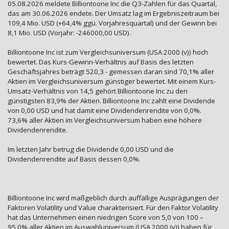
05.08.2026 meldete Billiontoone Inc die Q3-Zahlen für das Quartal,
das am 30.06.2026 endete. Der Umsatz lag im Ergebniszeitraum bei
109,4 Mio. USD (+64,4% ggü. Vorjahresquartal) und der Gewinn bei
8,1 Mio. USD (Vorjahr: -246000,00 USD).
Billiontoone Inc ist zum Vergleichsuniversum (USA 2000 (v)) hoch
bewertet. Das Kurs-Gewinn-Verhältnis auf Basis des letzten
Geschäftsjahres beträgt 520,3 - gemessen daran sind 70,1% aller
Aktien im Vergleichsuniversum günstiger bewertet. Mit einem Kurs-
Umsatz-Verhältnis von 14,5 gehört Billiontoone Inc zu den
günstigsten 83,9% der Aktien. Billiontoone Inc zahlt eine Dividende
von 0,00 USD und hat damit eine Dividendenrendite von 0,0%.
73,6% aller Aktien im Vergleichsuniversum haben eine höhere
Dividendenrendite.
Im letzten Jahr betrug die Dividende 0,00 USD und die
Dividendenrendite auf Basis dessen 0,0%.
Billiontoone Inc wird maßgeblich durch auffällige Ausprägungen der
Faktoren Volatility und Value charakterisiert. Für den Faktor Volatility
hat das Unternehmen einen niedrigen Score von 5,0 von 100 –
95,0% aller Aktien im Auswahluniversum (USA 2000 (v)) haben für