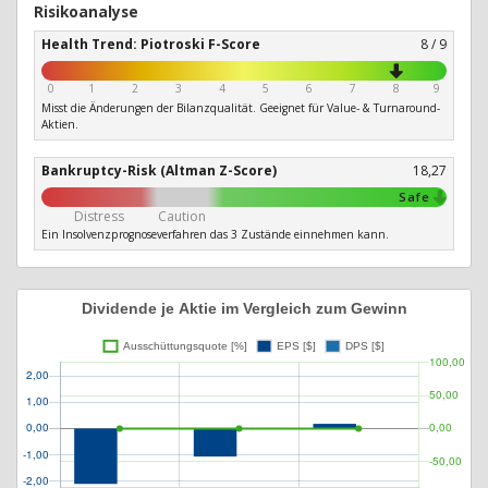
Risikoanalyse
Health Trend: Piotroski F-Score
8 / 9
0
1
2
3
4
5
6
7
8
9
Misst die Änderungen der Bilanzqualität. Geeignet für Value- & Turnaround-
Aktien.
Bankruptcy-Risk (Altman Z-Score)
18,27
Safe
Distress
Caution
Ein Insolvenzprognoseverfahren das 3 Zustände einnehmen kann.