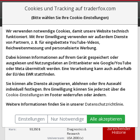
REGIS-
Cookies und Tracking auf traderfox.com
TRIEREN
(Bitte wählen Sie Ihre Cookie-Einstellungen)
Graphs
Explorer
Sector
Scan
Visual
Historie
Macro
Wir verwenden notwendige Cookies, damit unsere Website technisch
funktioniert. Mit Ihrer Einwilligung verwenden wir außerdem Dienste
von Partnern, z. B. für eingebettete YouTube-Videos,
Billiontoone Aktie: Realtime-Kurs
Reichweitenmessung und personalisierte Werbung.
& Analyse (BLLN)
Dabei können Informationen auf Ihrem Gerät gespeichert oder
ausgelesen und Nutzungsdaten an Drittanbieter wie Google/YouTube
oder Meta übermittelt werden. Eine Verarbeitung kann auch außerhalb
SCORING SYSTEMS:
der EU/des EWR stattfinden.
Qualitäts-Check
Dividenden-Check
Wachstums-Check
Sie können alle Dienste akzeptieren, ablehnen oder Ihre Auswahl
individuell festlegen. Ihre Einwilligung können Sie jederzeit über die
Robustheits-Check
Cookie-Einstellungen
im Footer widerrufen oder ändern.
Qualitäts-Check:
Ist die Aktie zum Investieren
Infos zum Score
Weitere Informationen finden Sie in unserer
Datenschutzrichtlinie
.
geeignet?
Billiontoone
Einstellungen
Nur Notwendige
Alle akzeptieren
[BLLN US0901681058]
Ra­ting aus­ge­
setzt we­gen un­
Börsenwert:
4,421 Mrd. $
Sektor:
Healthcare /
zu­rei­chen­der
Kurs:
93,350 $
Diagnostics &
His­to­rie
Research
Universum:
USA 2000 (v)