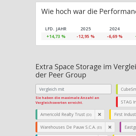
Wie hoch war die Performanc
LFD. JAHR
2025
2024
+14,73 %
-12,95 %
-6,69 %
Extra Space Storage im Vergle
der Peer Group
CubeS
Sie haben die maximale Anzahl an
STAG In
Vergleichswerten erreicht.
Americold Realty Trust
First Indus
(DI)
Warehouses De Pauw S.C.A.
Eastg
(EI)