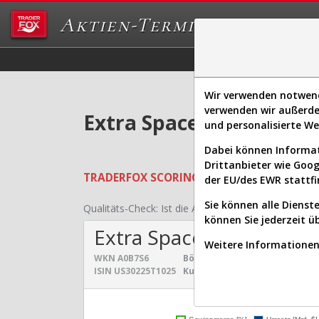
Aktien-Terminal
Daten/Graphs
Ex
Wir verwenden notwendi
verwenden wir außerde
Extra Space Storage Akt
und personalisierte W
Dabei können Informat
Drittanbieter wie Goo
TRADERFOX
SCORING SYSTEMS:
Qualität
der EU/des EWR stattfi
Sie können alle Dienste
Qualitäts-Check:
Ist die Aktie zum Investieren geei
können Sie jederzeit ü
Extra Space Storage
Weitere Informationen 
WKN
A0B7S6
Börsenwert:
31,563 Mrd. $
Se
ISIN
US30225T1025
Kurs:
149,396 $
Un
Umsatz- und Gewinnen