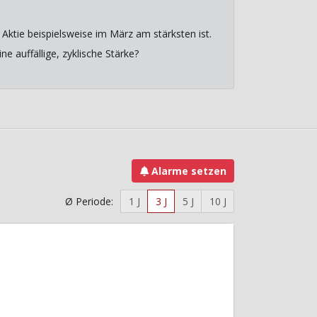
Aktie beispielsweise im März am stärksten ist.
e auffällige, zyklische Stärke?
Alarme setzen
Ø Periode:
1 J
3 J
5 J
10 J