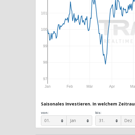
101
100
99
98
97
Jan
Feb
Mär
Apr
Ma
Saisonales Investieren. In welchem Zeitraum
von:
bis: