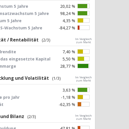
stum 5 Jahre
20,02 %
Umsatzwachstum 5 Jahre
98,24 %
um 5 Jahre
4,35 %
EPS-Wachstum 5 Jahre
-84,27 %
tät / Rentabilität
(2/3)
Im Vergleich
zum Markt
lrendite
7,40 %
 das eingesetzte Kapital
5,50 %
nnmarge
28,77 %
klung und Volatilität
(1/3)
Im Vergleich
zum Markt
3,63 %
 pro Jahr
-1,18 %
ät
-62,35 %
 und Bilanz
(2/3)
Im Vergleich
zum Markt
chuldung
47,81 %