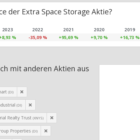
e der Extra Space Storage Aktie?
2023
2022
2021
2020
2019
+8,93 %
-35,09 %
+95,69 %
+9,70 %
+16,73 %
ich mit anderen Aktien aus
mart
(DI)
dustrial
(DI)
trial Realty Trust
(XNYS)
roup Properties
(DI)