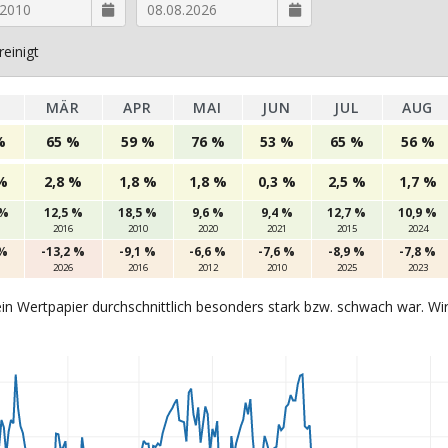
einigt
B
MÄR
APR
MAI
JUN
JUL
AUG
%
65 %
59 %
76 %
53 %
65 %
56 %
 %
2,8 %
1,8 %
1,8 %
0,3 %
2,5 %
1,7 %
 %
12,5 %
18,5 %
9,6 %
9,4 %
12,7 %
10,9 %
2016
2010
2020
2021
2015
2024
 %
-13,2 %
-9,1 %
-6,6 %
-7,6 %
-8,9 %
-7,8 %
2026
2016
2012
2010
2025
2023
in Wertpapier durchschnittlich besonders stark bzw. schwach war. Wi