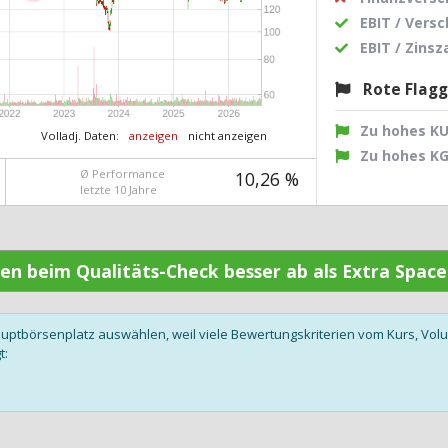
EBIT / Vers
EBIT / Zins
Rote Flag
Zu hohes K
Volladj. Daten:
anzeigen
nicht anzeigen
Zu hohes K
Ø Performance
10,26 %
letzte 10 Jahre
den beim Qualitäts-Check besser ab als Extra Spac
auptbörsenplatz auswählen, weil viele Bewertungskriterien vom Kurs, V
t: