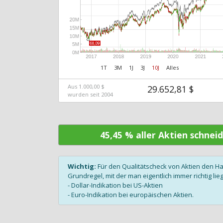
1T
3M
1J
3J
10J
Alles
Aus 1.000,00 $
29.652,81 $
wurden seit 2004
45,45 % aller Aktien schnei
Wichtig:
Für den Qualitätscheck von Aktien den H
Grundregel, mit der man eigentlich immer richtig lieg
- Dollar-Indikation bei US-Aktien
- Euro-Indikation bei europäischen Aktien.