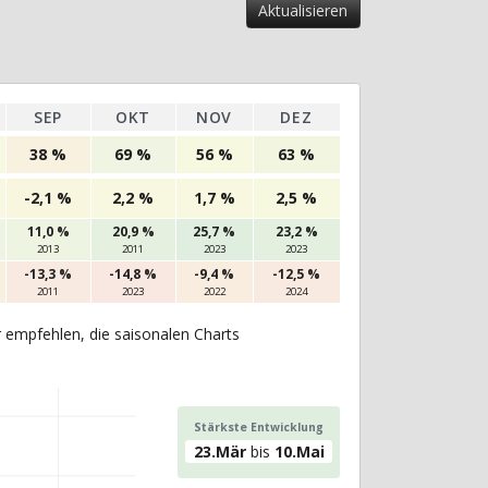
SEP
OKT
NOV
DEZ
38 %
69 %
56 %
63 %
-2,1 %
2,2 %
1,7 %
2,5 %
11,0 %
20,9 %
25,7 %
23,2 %
2013
2011
2023
2023
-13,3 %
-14,8 %
-9,4 %
-12,5 %
2011
2023
2022
2024
r empfehlen, die saisonalen Charts
Stärkste Entwicklung
23.Mär
bis
10.Mai