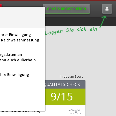
GRATIS REGISTRIEREN
istorie
Macro-View
hrer Einwilligung
s, Reichweitenmessung
B7S6 | EXR)
ungsdaten an
kann auch außerhalb
its-Check
Ihre Einwilligung
Infos zum Score
KUV.25
QUALITÄTS-CHECK
9,34
9/15
Div.24
4,34 %
und Stabilität
(2/4)
Im Vergleich
zum Markt