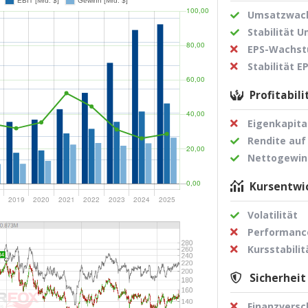
Umsatzwach
Stabilität 
EPS-Wachst
Stabilität 
Profitabili
Eigenkapita
Rendite auf
Nettogewi
Kursentwic
Volatilität
Performance
Kursstabilit
Sicherheit
Finanzvers