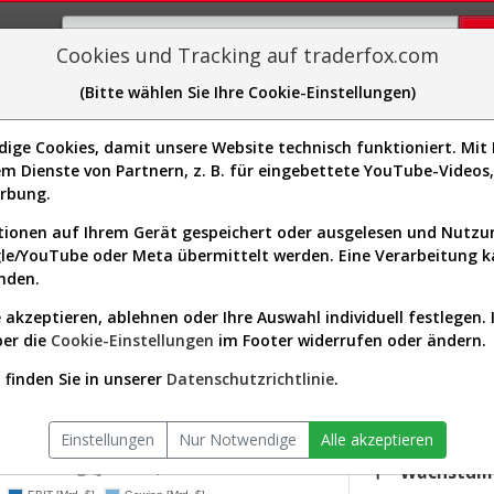
Cookies und Tracking auf traderfox.com
(Bitte wählen Sie Ihre Cookie-Einstellungen)
plorer
Sector-Spider
Easy-Scan
Visualizations
H
ge Cookies, damit unsere Website technisch funktioniert. Mit I
m Dienste von Partnern, z. B. für eingebettete YouTube-Video
ie: Realtime-Kurs & Analyse (A0
erbung.
ionen auf Ihrem Gerät gespeichert oder ausgelesen und Nutz
gle/YouTube oder Meta übermittelt werden. Eine Verarbeitung 
s-Check
Dividenden-Check
Wachstums-Check
Robusthe
nden.
 akzeptieren, ablehnen oder Ihre Auswahl individuell festlegen. 
gnet?
ber die
Cookie-Einstellungen
im Footer widerrufen oder ändern.
KGV.25
32,55
finden Sie in unserer
Datenschutzrichtlinie
.
ktor:
Real Estate / REIT - Industrial
Div.25
iversum:
USA 2000 (v)
4,34 %
Einstellungen
Nur Notwendige
Alle akzeptieren
twicklung (jährlich)
Wachstum 