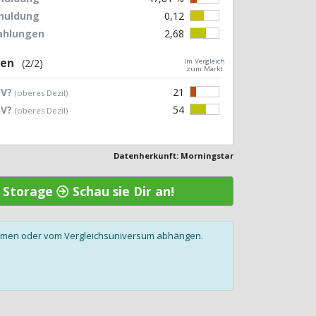
chuldung
0,12
zahlungen
2,68
gen
(2/2)
Im Vergleich
zum Markt
UV?
21
(oberes Dezil)
GV?
54
(oberes Dezil)
Datenherkunft: Morningstar
e Storage
Schau sie Dir an!
olumen oder vom Vergleichsuniversum abhängen.