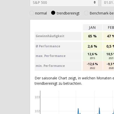
normal
trendbereinigt
Benchmark-ber
JAN
FE
65 %
47 
Gewinn­häufig­keit
2,6 %
0,5
Ø Perfor­mance
12,6 %
10,5
max. Per­for­mance
2015
2021
-12,6 %
-9,3
min. Per­for­mance
2022
2020
Der saisonale Chart zeigt, in welchen Monaten e
trendbereinigt zu betrachten.
103
102