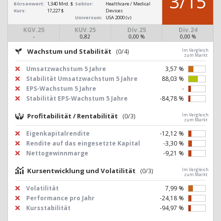
3/15
Börsenwert:
1,340 Mrd. $
Sektor:
Healthcare / Medical
Kurs:
17,227 $
Devices
Universum:
USA 2000 (v)
KGV.25
KUV.25
Div.25
Div.24
-
0,82
0,00 %
0,00 %
Wachstum und Stabilität
(0/4)
Im Vergleich
zum Markt
Umsatzwachstum 5 Jahre
3,57 %
Stabilität Umsatzwachstum 5 Jahre
88,03 %
EPS-Wachstum 5 Jahre
-
Stabilität EPS-Wachstum 5 Jahre
-84,78 %
Profitabilität / Rentabilität
(0/3)
Im Vergleich
zum Markt
Eigenkapitalrendite
-12,12 %
Rendite auf das eingesetzte Kapital
-3,30 %
Nettogewinnmarge
-9,21 %
Kursentwicklung und Volatilität
(0/3)
Im Vergleich
zum Markt
Volatilität
7,99 %
Performance pro Jahr
-24,18 %
Kursstabilität
-94,97 %