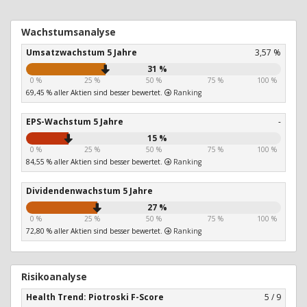
Wachstumsanalyse
Umsatzwachstum 5 Jahre
3,57 %
31 %
0 %
25 %
50 %
75 %
100 %
69,45 % aller Aktien sind besser bewertet.
Ranking
EPS-Wachstum 5 Jahre
-
15 %
0 %
25 %
50 %
75 %
100 %
84,55 % aller Aktien sind besser bewertet.
Ranking
Dividendenwachstum 5 Jahre
27 %
0 %
25 %
50 %
75 %
100 %
72,80 % aller Aktien sind besser bewertet.
Ranking
Risikoanalyse
Health Trend: Piotroski F-Score
5 / 9