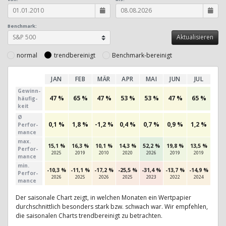
Benchmark:
normal
trendbereinigt
Benchmark-bereinigt
JAN
FEB
MÄR
APR
MAI
JUN
JUL
AU
Gewinn­
47 %
65 %
47 %
53 %
53 %
47 %
65 %
50
häufig­
keit
Ø
0,1 %
1,8 %
-1,2 %
0,4 %
0,7 %
0,9 %
1,2 %
-2,1
Perfor­
mance
max.
15,1 %
16,3 %
10,1 %
14,3 %
52,2 %
19,8 %
13,5 %
15,1
Per­for­
2025
2019
2010
2020
2026
2019
2019
202
mance
min.
-10,3 %
-11,1 %
-17,2 %
-25,5 %
-31,4 %
-13,7 %
-14,9 %
-18,
Per­for­
2026
2025
2026
2025
2023
2022
2024
202
mance
Der saisonale Chart zeigt, in welchen Monaten ein Wertpapier
durchschnittlich besonders stark bzw. schwach war. Wir empfehlen,
die saisonalen Charts trendbereinigt zu betrachten.