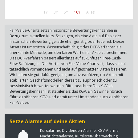
1Y
3Y
5Y
10Y
Alles
Fair-Value-Charts setzen historische Bewertungskennzahlen in
Bezug zum aktuellen Kurs. Sei zeigen, ob eine Aktie auf Basis der
historischen Bewertung gerade eher günstig oder teuer ist. Dieser
Ansatz ist umstritten. Wissenschaftlich gilt das DCF-Verfahren als
anerkannte Methode, um den fairen Wert einer Aktie zu bestimmen.
Das DCF-Verfahren basiert allerdings auf zukünftigen Free-Cash-
Flow-Schätzungen Der Vorteil von Fair-Value-Charts ist, dass sie auf
tatsächllich vorhandenen und nicht auf geschätzten Daten basieren.
Wir halten sie gut dafür geeignet, um abzuschätzen, ob Aktien mit
etablierten Geschäftsmodellen derzeit zu euphorisch oder zu
pessimistisch bewertet werden. Bitte beachten: Das KUV als
Bewertungskennzahl ist stabiler als das KGV. Ein Gewinneinbruch
führt zu höheren KGVs und damit unter Umständen auch zu höheren
Fair-Values.
Setze Alarme auf deine Aktien
Kursalarme, Dividenden-Alarme, KGV-Alarme,
Nachrichtenalarme, Kurslisten-Überwachung, ...