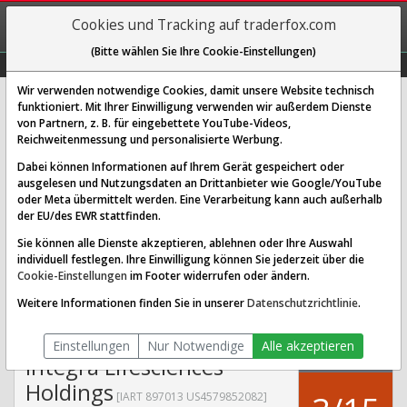
REGIS-
Cookies und Tracking auf traderfox.com
TRIEREN
(Bitte wählen Sie Ihre Cookie-Einstellungen)
Graphs
Explorer
Sector
Scan
Visual
Historie
Macro
Wir verwenden notwendige Cookies, damit unsere Website technisch
funktioniert. Mit Ihrer Einwilligung verwenden wir außerdem Dienste
von Partnern, z. B. für eingebettete YouTube-Videos,
Integra Lifesciences Holdings
Reichweitenmessung und personalisierte Werbung.
Aktie: Realtime-Kurs & Analyse
Dabei können Informationen auf Ihrem Gerät gespeichert oder
(897013 | IART)
ausgelesen und Nutzungsdaten an Drittanbieter wie Google/YouTube
oder Meta übermittelt werden. Eine Verarbeitung kann auch außerhalb
der EU/des EWR stattfinden.
SCORING SYSTEMS:
Sie können alle Dienste akzeptieren, ablehnen oder Ihre Auswahl
individuell festlegen. Ihre Einwilligung können Sie jederzeit über die
Qualitäts-Check
Dividenden-Check
Wachstums-Check
Cookie-Einstellungen
im Footer widerrufen oder ändern.
Robustheits-Check
Weitere Informationen finden Sie in unserer
Datenschutzrichtlinie
.
Qualitäts-Check:
Ist die Aktie zum Investieren
Infos zum Score
geeignet?
Einstellungen
Nur Notwendige
Alle akzeptieren
QUALITÄTS-
Integra Lifesciences
CHECK
Holdings
[IART 897013 US4579852082]