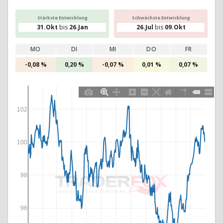
Stärkste Entwicklung
Schwächste Entwicklung
31.Okt
bis
26.Jan
26.Jul
bis
09.Okt
MO
DI
MI
DO
FR
-0,08 %
0,20 %
-0,07 %
0,01 %
0,07 %
102
100
98
96