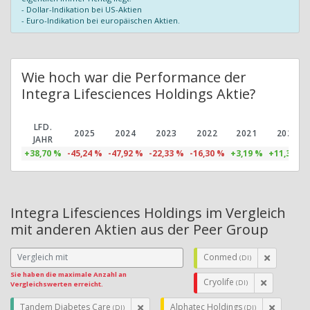
- Dollar-Indikation bei US-Aktien
- Euro-Indikation bei europäischen Aktien.
Wie hoch war die Performance der
Integra Lifesciences Holdings Aktie?
LFD.
2025
2024
2023
2022
2021
2020
JAHR
+38,70 %
-45,24 %
-47,92 %
-22,33 %
-16,30 %
+3,19 %
+11,39 %
Integra Lifesciences Holdings im Vergleich
mit anderen Aktien aus der Peer Group
Conmed
(DI)
Sie haben die maximale Anzahl an
Cryolife
(DI)
Vergleichswerten erreicht.
Tandem Diabetes Care
Alphatec Holdings
(DI)
(DI)