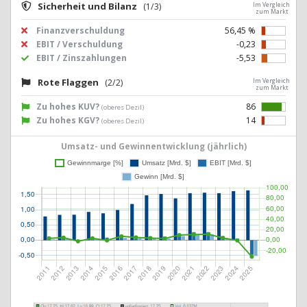
Sicherheit und Bilanz
(1/3)
Im Vergleich
zum Markt
Finanzverschuldung
56,45 %
EBIT / Verschuldung
-0,23
EBIT / Zinszahlungen
-5,53
Rote Flaggen
(2/2)
Im Vergleich
zum Markt
Zu hohes KUV?
86
(oberes Dezil)
Zu hohes KGV?
14
(oberes Dezil)
Umsatz- und Gewinnentwicklung (jährlich)