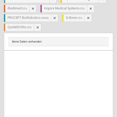
iRadimed
Inspire Medical Systems
(DI)
(DI)
PROCEPT BioRobotics
Si-Bone
(XNAS)
(DI)
QuidelOrtho
(DI)
Keine Daten vorhanden