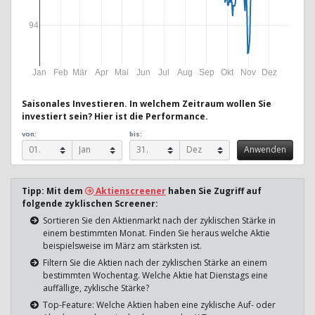
94
Jan
Feb
Mär
Apr
Mai
Jun
Jul
Aug
Sep
Okt
Nov
Dez
Saisonales Investieren. In welchem Zeitraum wollen Sie
investiert sein? Hier ist die Performance.
von:
bis:
Tipp: Mit dem
Aktienscreener
haben Sie Zugriff auf
folgende zyklischen Screener:
Sortieren Sie den Aktienmarkt nach der zyklischen Stärke in
einem bestimmten Monat. Finden Sie heraus welche Aktie
beispielsweise im März am stärksten ist.
Filtern Sie die Aktien nach der zyklischen Stärke an einem
bestimmten Wochentag. Welche Aktie hat Dienstags eine
auffällige, zyklische Stärke?
Top-Feature: Welche Aktien haben eine zyklische Auf- oder