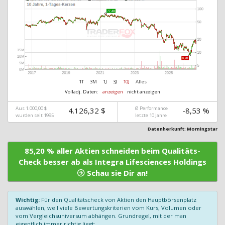
1T
3M
1J
3J
10J
Alles
Volladj. Daten:
anzeigen
nicht anzeigen
Aus 1.000,00 $
Ø Performance
4.126,32 $
-8,53 %
wurden seit 1995
letzte 10 Jahre
Datenherkunft: Morningstar
85,20 % aller Aktien schneiden beim Qualitäts-
Check besser ab als Integra Lifesciences Holdings
Schau sie Dir an!
Wichtig:
Für den Qualitätscheck von Aktien den Hauptbörsenplatz
auswählen, weil viele Bewertungskriterien vom Kurs, Volumen oder
vom Vergleichsuniversum abhängen. Grundregel, mit der man
eigentlich immer richtig liegt: