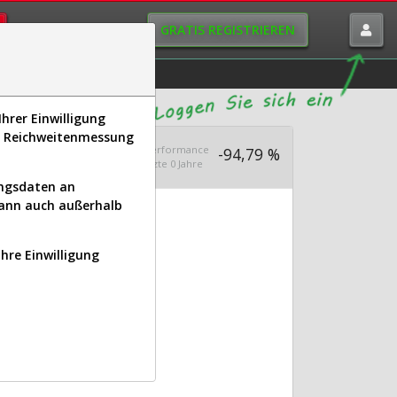
GRATIS REGISTRIEREN
istorie
Macro-View
hrer Einwilligung
s, Reichweitenmessung
s 1.000
Ø Performance
502,85
-94,79 %
n seit 2025
letzte 0 Jahre
ungsdaten an
kann auch außerhalb
Ihre Einwilligung