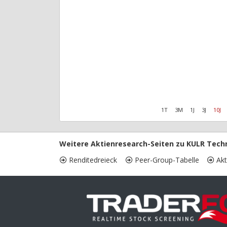
1T
3M
1J
3J
10J
Weitere Aktienresearch-Seiten zu KULR Tech
Renditedreieck
Peer-Group-Tabelle
Akt