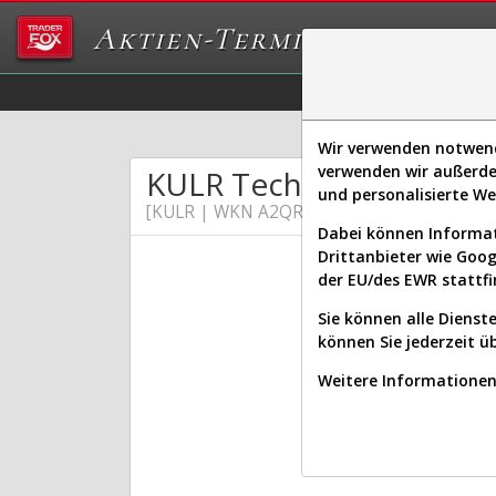
Aktien-Terminal
Daten/Graphs
Ex
Wir verwenden notwendi
verwenden wir außerde
KULR Technology Group
und personalisierte W
[KULR | WKN A2QRSQ | ISIN US50125G109
Dabei können Informat
Drittanbieter wie Goo
der EU/des EWR stattfi
Sie können alle Dienste
können Sie jederzeit ü
Weitere Informationen 