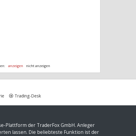
ten:
anzeigen
nicht anzeigen
ie
Trading-Desk
yse-Plattform der TraderFox GmbH. Anleger
ten lassen. Die beliebteste Funktion ist der