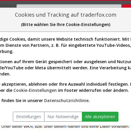
Cookies und Tracking auf traderfox.com
(Bitte wählen Sie Ihre Cookie-Einstellungen)
plorer
Sector-Spider
Easy-Scan
Visualizations
H
ge Cookies, damit unsere Website technisch funktioniert. Mit I
m Dienste von Partnern, z. B. für eingebettete YouTube-Video
 Inc.
Au
erbung.
wurde
4]
ionen auf Ihrem Gerät gespeichert oder ausgelesen und Nutz
gle/YouTube oder Meta übermittelt werden. Eine Verarbeitung 
nden.
 akzeptieren, ablehnen oder Ihre Auswahl individuell festlegen. 
ber die
Cookie-Einstellungen
im Footer widerrufen oder ändern.
finden Sie in unserer
Datenschutzrichtlinie
.
Einstellungen
Nur Notwendige
Alle akzeptieren