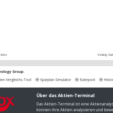
Alles
Volladj. Da
nology Group:
ien-Vergleichs-Tool
Sparplan-Simulator
Eulerpool
Histor
Über das Aktien-Terminal
Das Aktien-Terminal ist eine Aktienanal
können ihre Aktien analysieren und bewer