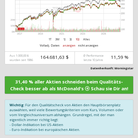
1T
3M
1J
3J
10J
Alles
Volladj. Daten:
anzeigen
nicht anzeigen
Aus 1.000,00 $
Ø Performance
164.681,63 $
11,59 %
wurden seit 1986
letzte 10 Jahre
Datenherkunft: Morningstar
31,40 % aller Aktien schneiden beim Qualitäts-
Check besser ab als McDonald's
Schau sie Dir an!
Wichtig:
Für den Qualitätscheck von Aktien den Hauptbörsenplatz
auswählen, weil viele Bewertungskriterien vom Kurs, Volumen oder
vom Vergleichsuniversum abhängen. Grundregel, mit der man
eigentlich immer richtig liegt:
- Dollar-Indikation bei US-Aktien
- Euro-Indikation bei europäischen Aktien.