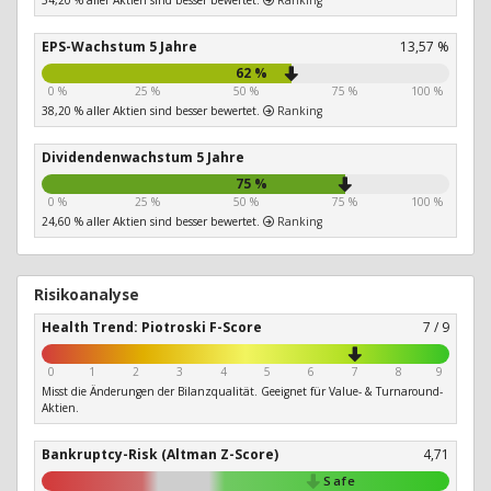
54,20 % aller Aktien sind besser bewertet.
Ranking
EPS-Wachstum 5 Jahre
13,57 %
62 %
0 %
25 %
50 %
75 %
100 %
38,20 % aller Aktien sind besser bewertet.
Ranking
Dividendenwachstum 5 Jahre
75 %
0 %
25 %
50 %
75 %
100 %
24,60 % aller Aktien sind besser bewertet.
Ranking
Risikoanalyse
Health Trend: Piotroski F-Score
7 / 9
0
1
2
3
4
5
6
7
8
9
Misst die Änderungen der Bilanzqualität. Geeignet für Value- & Turnaround-
Aktien.
Bankruptcy-Risk (Altman Z-Score)
4,71
Safe