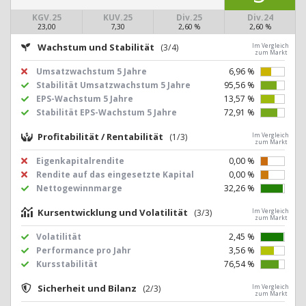
KGV.25
KUV.25
Div.25
Div.24
23,00
7,30
2,60 %
2,60 %
Wachstum und Stabilität
(3/4)
Im Vergleich
zum Markt
Umsatzwachstum 5 Jahre
6,96 %
Stabilität Umsatzwachstum 5 Jahre
95,56 %
EPS-Wachstum 5 Jahre
13,57 %
Stabilität EPS-Wachstum 5 Jahre
72,91 %
Profitabilität / Rentabilität
(1/3)
Im Vergleich
zum Markt
Eigenkapitalrendite
0,00 %
Rendite auf das eingesetzte Kapital
0,00 %
Nettogewinnmarge
32,26 %
Kursentwicklung und Volatilität
(3/3)
Im Vergleich
zum Markt
Volatilität
2,45 %
Performance pro Jahr
3,56 %
Kursstabilität
76,54 %
Sicherheit und Bilanz
(2/3)
Im Vergleich
zum Markt