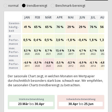
normal
trendbereinigt
Benchmark-bereinigt
JAN
FEB
MÄR
APR
MAI
JUN
JUL
AUG
Gewinn­
41 %
65 %
65 %
76 %
29 %
29 %
76 %
56 %
häufig­
keit
Ø
0,5 %
0,4 %
0,5 %
3,0 %
-1,8 %
-0,4 %
1,8 %
1,3 %
-
Perfor­
mance
max.
8,3 %
8,3 %
8,7 %
13,4 %
7,8 %
4,7 %
6,7 %
9,9 %
Per­for­
2020
2026
2021
2020
2017
2019
2022
2020
mance
min.
-4,0 %
-9,3 %
-14,8 %
-5,5 %
-8,3 %
-6,9 %
-6,1 %
-4,8 %
-
Per­for­
2011
2020
2020
2026
2012
2025
2014
2015
mance
Der saisonale Chart zeigt, in welchen Monaten ein Wertpapier
durchschnittlich besonders stark bzw. schwach war. Wir empfehlen,
die saisonalen Charts trendbereinigt zu betrachten.
Stärkste Entwicklung
Schwächste Entwicklung
23.Mär
bis
30.Apr
30.Apr
bis
25.Jun