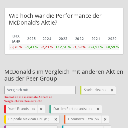
Wie hoch war die Performance der
McDonald's Aktie?
LFD.
2025
2024
2023
2022
2021
2020
2
JAHR
-9,70 %
+5,43 %
-2,23 %
+12,51 %
-1,69 %
+24,93 %
+8,59 %
+11
McDonald's im Vergleich mit anderen Aktien
aus der Peer Group
Starbucks
(DI)
Sie haben die maximale Anzahl an
Vergleichswerten erreicht.
Yum! Brands
Darden Restaurants
(DI)
(DI)
Chipotle Mexican Grill
Domino's Pizza
(DI)
(DI)