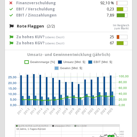
Finanzverschuldung
92,10 %
EBIT / Verschuldung
0,23
EBIT / Zinszahlungen
7,89
Rote Flaggen
(2/2)
Im Vergleich
zum Markt
Zu hohes KUV?
25
(oberes Dezil)
Zu hohes KGV?
67
(oberes Dezil)
Umsatz- und Gewinnentwicklung (jährlich)