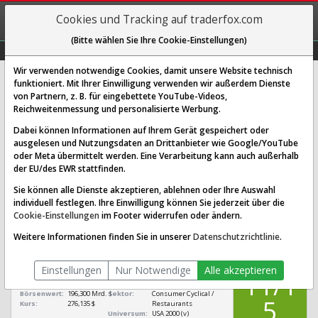
REGIS-
Cookies und Tracking auf traderfox.com
TRIEREN
(Bitte wählen Sie Ihre Cookie-Einstellungen)
Graphs
Explorer
Sector
Scan
Visual
Historie
Macro
Wir verwenden notwendige Cookies, damit unsere Website technisch
funktioniert. Mit Ihrer Einwilligung verwenden wir außerdem Dienste
von Partnern, z. B. für eingebettete YouTube-Videos,
McDonald's Aktie: Realtime-Kurs &
Reichweitenmessung und personalisierte Werbung.
Analyse (856958 | MCD)
Dabei können Informationen auf Ihrem Gerät gespeichert oder
ausgelesen und Nutzungsdaten an Drittanbieter wie Google/YouTube
oder Meta übermittelt werden. Eine Verarbeitung kann auch außerhalb
SCORING SYSTEMS:
der EU/des EWR stattfinden.
Qualitäts-Check
Dividenden-Check
Wachstums-Check
Sie können alle Dienste akzeptieren, ablehnen oder Ihre Auswahl
individuell festlegen. Ihre Einwilligung können Sie jederzeit über die
Robustheits-Check
Cookie-Einstellungen
im Footer widerrufen oder ändern.
Qualitäts-Check:
Ist die Aktie zum Investieren
Infos zum Score
Weitere Informationen finden Sie in unserer
Datenschutzrichtlinie
.
geeignet?
QUALITÄTS-
McDonald's
CHECK
Einstellungen
Nur Notwendige
Alle akzeptieren
[MCD 856958
11/1
US5801351017]
Börsenwert:
196,300 Mrd. $
Sektor:
Consumer Cyclical /
5
Kurs:
276,135 $
Restaurants
Universum:
USA 2000 (v)