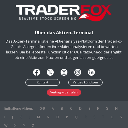
Über das Aktien-Terminal
Das Aktien-Terminal ist eine Aktienanalyse-Plattform der TraderFox
GmbH. Anleger können ihre Aktien analysieren und bewerten
lassen. Die beliebteste Funktion ist der Qualitäts-Check, der angibt,
ob eine Aktie zum Kaufen und Liegenlassen geeignet ist.
Kontakt
Vertrag kündigen
Vertrag widerrufen
Enthaltene Aktien:
0-9
A
B
C
D
E
F
G
H
I
J
K
L
M
N
O
P
Q
R
S
T
U
V
W
X
Y
Z