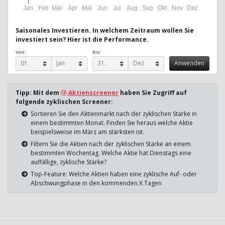
Jan
Feb
Mär
Apr
Mai
Jun
Jul
Aug
Sep
Okt
Nov
Dez
Saisonales Investieren. In welchem Zeitraum wollen Sie
investiert sein? Hier ist die Performance.
von:
bis:
Tipp: Mit dem
Aktienscreener
haben Sie Zugriff auf
folgende zyklischen Screener:
Sortieren Sie den Aktienmarkt nach der zyklischen Stärke in
einem bestimmten Monat. Finden Sie heraus welche Aktie
beispielsweise im März am stärksten ist.
Filtern Sie die Aktien nach der zyklischen Stärke an einem
bestimmten Wochentag. Welche Aktie hat Dienstags eine
auffällige, zyklische Stärke?
Top-Feature: Welche Aktien haben eine zyklische Auf- oder
Abschwungphase in den kommenden X Tagen