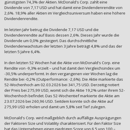
günstigsten 74,3% der Aktien. McDonald's Corp. zahlt eine
Dividende von 7,17 USD und hat damit eine Dividendenrendite von
2,6%. 18,9% aller Aktien im Vergleichsuniversum haben eine höhere
Dividendenrendite.
Im letzten Jahr betrug die Dividende 7,17 USD und die
Dividendenrendite auf Basis dessen 2,6%. Dieses Jahr wurde die
Dividende um 0,0% gesteigert. Das durchschnittliche
Dividendenwachstum der letzten 3 Jahre beträgt 4,8% und das der
letzten 5 Jahre 6,4%.
In den letzten 52 Wochen hat die Aktie von McDonald's Corp. eine
Rendite von -9,3% erzielt – und hat damit den Vergleichsindex um
-30,5% underperformt. In den vergangenen vier Wochen lag die
Rendite bei -0,2% (Outperformance: -2,6%). Die Aktie markierte das
52-Wochenhoch am 02.03.2026 bei 341,75 USD. Derzeitig notiert
der Preis bei 275,99 USD, womit sich die Aktie 19,2% unter ihrem 52-
Wochenhoch befindet. Das 52-Wochentief markierte die Aktie am
23.07.2026 bei 260,96 USD. Seitdem konnte sich die Aktie auf
275,99 USD erholen und damit um 5,8% seit Tief zulegen.
McDonald's Corp. wird maßgeblich durch auffällige Ausprägungen
der Faktoren Size und Volatility charakterisiert. Für den Faktor Size
hat das Unternehmen einen niedrigen Score von 6,5 von 100 –