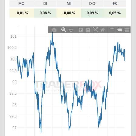
MO
DI
MI
DO
FR
-0,01 %
0,08 %
-0,00 %
0,09 %
0,05 %
101
100,5
100
99,5
99
98,5
98
97,5
97