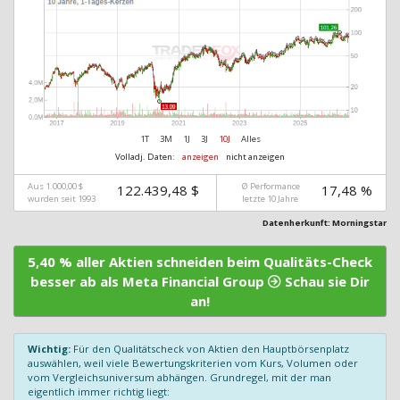
1T
3M
1J
3J
10J
Alles
Volladj. Daten:
anzeigen
nicht anzeigen
Aus 1.000,00 $
Ø Performance
122.439,48 $
17,48 %
wurden seit 1993
letzte 10 Jahre
Datenherkunft: Morningstar
5,40 % aller Aktien schneiden beim Qualitäts-Check
besser ab als Meta Financial Group
Schau sie Dir
an!
Wichtig:
Für den Qualitätscheck von Aktien den Hauptbörsenplatz
auswählen, weil viele Bewertungskriterien vom Kurs, Volumen oder
vom Vergleichsuniversum abhängen. Grundregel, mit der man
eigentlich immer richtig liegt: