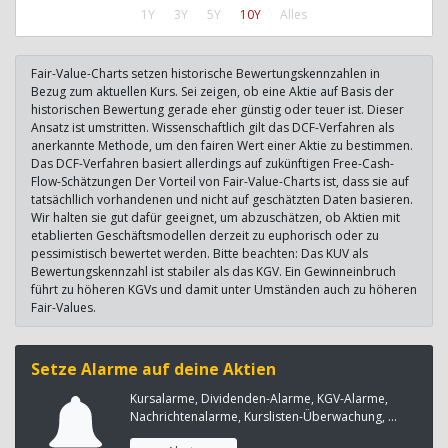
1Y
3Y
5Y
10Y
Alles
Fair-Value-Charts setzen historische Bewertungskennzahlen in
Bezug zum aktuellen Kurs. Sei zeigen, ob eine Aktie auf Basis der
historischen Bewertung gerade eher günstig oder teuer ist. Dieser
Ansatz ist umstritten. Wissenschaftlich gilt das DCF-Verfahren als
anerkannte Methode, um den fairen Wert einer Aktie zu bestimmen.
Das DCF-Verfahren basiert allerdings auf zukünftigen Free-Cash-
Flow-Schätzungen Der Vorteil von Fair-Value-Charts ist, dass sie auf
tatsächllich vorhandenen und nicht auf geschätzten Daten basieren.
Wir halten sie gut dafür geeignet, um abzuschätzen, ob Aktien mit
etablierten Geschäftsmodellen derzeit zu euphorisch oder zu
pessimistisch bewertet werden. Bitte beachten: Das KUV als
Bewertungskennzahl ist stabiler als das KGV. Ein Gewinneinbruch
führt zu höheren KGVs und damit unter Umständen auch zu höheren
Fair-Values.
Setze Alarme auf deine Aktien
Kursalarme, Dividenden-Alarme, KGV-Alarme,
Nachrichtenalarme, Kurslisten-Überwachung, ...