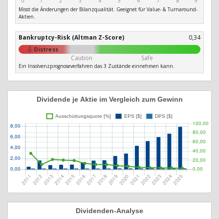
0
1
2
3
4
5
6
7
8
9
Misst die Änderungen der Bilanzqualität. Geeignet für Value- & Turnaround-
Aktien.
Bankruptcy-Risk (Altman Z-Score)
0,34
Distress
Caution
Safe
Ein Insolvenzprognoseverfahren das 3 Zustände einnehmen kann.