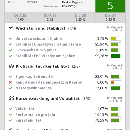
5
Kurs:
87,039 $
Banks - Regional
Universum:
USA 2000 (v)
KGV.25
KUV.25
Div.25
Div.24
11,00
2,72
0,23 %
0,23 %
Wachstum und Stabilität
(4/4)
Im Vergleich
zum Markt
Umsatzwachstum 5 Jahre
8,73 %
Stabilität Umsatzwachstum 5 Jahre
95,94 %
EPS-Wachstum 5 Jahre
21,89 %
Stabilität EPS-Wachstum 5 Jahre
99,28 %
Profitabilität / Rentabilität
(2/3)
Im Vergleich
zum Markt
Eigenkapitalrendite
23,01 %
Rendite auf das eingesetzte Kapital
0,00 %
Nettogewinnmarge
27,66 %
Kursentwicklung und Volatilität
(3/3)
Im Vergleich
zum Markt
Volatilität
4,07 %
Performance pro Jahr
10,13 %
Kursstabilität
78,59 %
Im Vergleich