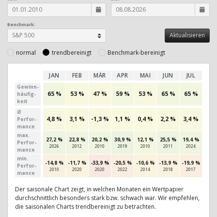
Benchmark:
normal
trendbereinigt
Benchmark-bereinigt
JAN
FEB
MÄR
APR
MAI
JUN
JUL
AU
Gewinn­
65 %
53 %
47 %
59 %
53 %
65 %
65 %
56
häufig­
keit
Ø
4,8 %
3,1 %
-1,3 %
1,1 %
0,4 %
2,2 %
3,4 %
-0,0
Perfor­
mance
max.
27,2 %
22,8 %
20,2 %
30,9 %
12,1 %
25,5 %
19,4 %
12,5
Per­for­
2026
2012
2010
2019
2010
2011
2024
201
mance
min.
-14,8 %
-11,7 %
-33,9 %
-20,5 %
-10,6 %
-13,9 %
-19,9 %
-14,
Per­for­
2010
2020
2020
2022
2014
2018
2017
201
mance
Der saisonale Chart zeigt, in welchen Monaten ein Wertpapier
durchschnittlich besonders stark bzw. schwach war. Wir empfehlen,
die saisonalen Charts trendbereinigt zu betrachten.