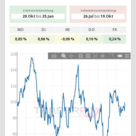
Stärkste Entwicklung
Schwächste Entwicklung
28.Okt
bis
25.Jan
26.Jul
bis
19.Okt
MO
DI
MI
DO
FR
0,05 %
0,06 %
-0,00 %
0,10 %
0,24 %
106
104
102
100
98
96