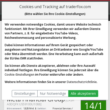
REGIS-
Cookies und Tracking auf traderfox.com
TRIEREN
(Bitte wählen Sie Ihre Cookie-Einstellungen)
Graphs
Explorer
Sector
Scan
Visual
Historie
Macro
Wir verwenden notwendige Cookies, damit unsere Website technisch
funktioniert. Mit Ihrer Einwilligung verwenden wir außerdem Dienste
von Partnern, z. B. für eingebettete YouTube-Videos,
Meta Financial Group Aktie:
Reichweitenmessung und personalisierte Werbung.
Realtime-Kurs & Analyse (A0DQFX
Dabei können Informationen auf Ihrem Gerät gespeichert oder
| CASH)
ausgelesen und Nutzungsdaten an Drittanbieter wie Google/YouTube
oder Meta übermittelt werden. Eine Verarbeitung kann auch außerhalb
der EU/des EWR stattfinden.
SCORING SYSTEMS:
Sie können alle Dienste akzeptieren, ablehnen oder Ihre Auswahl
individuell festlegen. Ihre Einwilligung können Sie jederzeit über die
Qualitäts-Check
Dividenden-Check
Wachstums-Check
Cookie-Einstellungen
im Footer widerrufen oder ändern.
Robustheits-Check
Weitere Informationen finden Sie in unserer
Datenschutzrichtlinie
.
Qualitäts-Check:
Ist die Aktie zum Investieren
Infos zum Score
geeignet?
Einstellungen
Nur Notwendige
Alle akzeptieren
QUALITÄTS-
Meta Financial Group
CHECK
[CASH
14/1
A0DQFX US59100U1088]
Börsenwert:
1,828 Mrd. $
Sektor:
Financial Services /