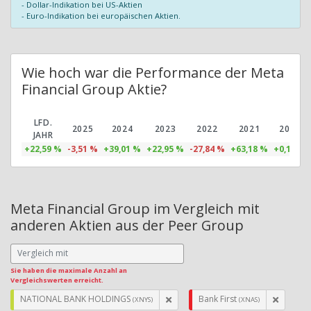
- Dollar-Indikation bei US-Aktien
- Euro-Indikation bei europäischen Aktien.
Wie hoch war die Performance der Meta
Financial Group Aktie?
LFD.
2025
2024
2023
2022
2021
2020
JAHR
+22,59 %
-3,51 %
+39,01 %
+22,95 %
-27,84 %
+63,18 %
+0,14 %
Meta Financial Group im Vergleich mit
anderen Aktien aus der Peer Group
Sie haben die maximale Anzahl an
Vergleichswerten erreicht.
NATIONAL BANK HOLDINGS
Bank First
(XNYS)
(XNAS)