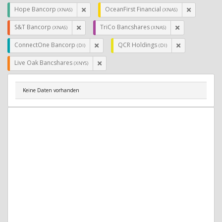
Hope Bancorp
OceanFirst Financial
(XNAS)
(XNAS)
S&T Bancorp
TriCo Bancshares
(XNAS)
(XNAS)
ConnectOne Bancorp
QCR Holdings
(DI)
(DI)
Live Oak Bancshares
(XNYS)
Keine Daten vorhanden