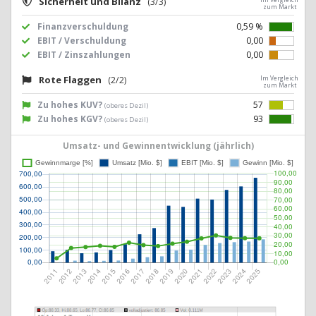
Sicherheit und Bilanz
(3/3)
zum Markt
Finanzverschuldung
0,59 %
EBIT / Verschuldung
0,00
EBIT / Zinszahlungen
0,00
Rote Flaggen
(2/2)
Im Vergleich
zum Markt
Zu hohes KUV?
57
(oberes Dezil)
Zu hohes KGV?
93
(oberes Dezil)
Umsatz- und Gewinnentwicklung (jährlich)