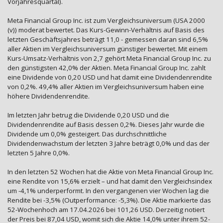
Vorjahresquartal).
Meta Financial Group Inc. ist zum Vergleichsuniversum (USA 2000
(v)) moderat bewertet. Das Kurs-Gewinn-Verhältnis auf Basis des
letzten Geschäftsjahres beträgt 11,0 - gemessen daran sind 6,5%
aller Aktien im Vergleichsuniversum günstiger bewertet. Mit einem
Kurs-Umsatz-Verhältnis von 2,7 gehört Meta Financial Group Inc. zu
den günstigsten 42,0% der Aktien. Meta Financial Group Inc. zahlt
eine Dividende von 0,20 USD und hat damit eine Dividendenrendite
von 0,2%. 49,4% aller Aktien im Vergleichsuniversum haben eine
höhere Dividendenrendite.
Im letzten Jahr betrug die Dividende 0,20 USD und die
Dividendenrendite auf Basis dessen 0,2%. Dieses Jahr wurde die
Dividende um 0,0% gesteigert. Das durchschnittliche
Dividendenwachstum der letzten 3 Jahre beträgt 0,0% und das der
letzten 5 Jahre 0,0%.
In den letzten 52 Wochen hat die Aktie von Meta Financial Group Inc.
eine Rendite von 15,6% erzielt – und hat damit den Vergleichsindex
um -4,1% underperformt. In den vergangenen vier Wochen lag die
Rendite bei -3,5% (Outperformance: -5,3%). Die Aktie markierte das
52-Wochenhoch am 17.04.2026 bei 101,26 USD. Derzeitig notiert
der Preis bei 87,04 USD, womit sich die Aktie 14,0% unter ihrem 52-