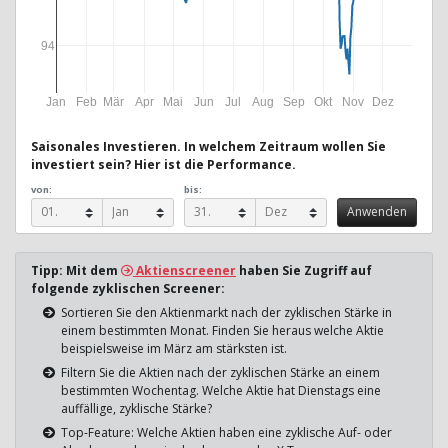
94
Jan
Feb
Mär
Apr
Mai
Jun
Jul
Aug
Sep
Okt
Nov
Dez
Saisonales Investieren. In welchem Zeitraum wollen Sie
investiert sein? Hier ist die Performance.
von:
bis:
Tipp: Mit dem
Aktienscreener
haben Sie Zugriff auf
folgende zyklischen Screener:
Sortieren Sie den Aktienmarkt nach der zyklischen Stärke in
einem bestimmten Monat. Finden Sie heraus welche Aktie
beispielsweise im März am stärksten ist.
Filtern Sie die Aktien nach der zyklischen Stärke an einem
bestimmten Wochentag. Welche Aktie hat Dienstags eine
auffällige, zyklische Stärke?
Top-Feature: Welche Aktien haben eine zyklische Auf- oder