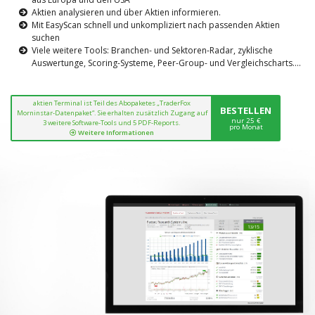
Aktien analysieren und über Aktien informieren.
Mit EasyScan schnell und unkompliziert nach passenden Aktien
suchen
Viele weitere Tools: Branchen- und Sektoren-Radar, zyklische
Auswertunge, Scoring-Systeme, Peer-Group- und Vergleichscharts....
aktien Terminal ist Teil des Abopaketes „TraderFox
BESTELLEN
Morninstar-Datenpaket“. Sie erhalten zusätzlich Zugang auf
nur 25 €
3 weitere Software-Tools und 5 PDF-Reports.
pro Monat
Weitere Informationen