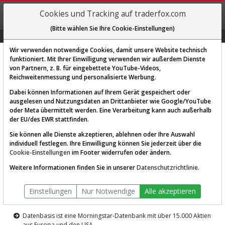
REGIS-
Cookies und Tracking auf traderfox.com
TRIEREN
(Bitte wählen Sie Ihre Cookie-Einstellungen)
Graphs
Explorer
Sector
Scan
Visual
Historie
Macro
Wir verwenden notwendige Cookies, damit unsere Website technisch
funktioniert. Mit Ihrer Einwilligung verwenden wir außerdem Dienste
von Partnern, z. B. für eingebettete YouTube-Videos,
Diese Funktion ist nur für
Reichweitenmessung und personalisierte Werbung.
Premium-Kunden verfügbar
Dabei können Informationen auf Ihrem Gerät gespeichert oder
ausgelesen und Nutzungsdaten an Drittanbieter wie Google/YouTube
oder Meta übermittelt werden. Eine Verarbeitung kann auch außerhalb
der EU/des EWR stattfinden.
Sie können alle Dienste akzeptieren, ablehnen oder Ihre Auswahl
individuell festlegen. Ihre Einwilligung können Sie jederzeit über die
Cookie-Einstellungen
im Footer widerrufen oder ändern.
AKTIEN-TERMINAL
Weitere Informationen finden Sie in unserer
Datenschutzrichtlinie
.
Die Aktienanalyse-Plattform von
Einstellungen
Nur Notwendige
Alle akzeptieren
TraderFox
Datenbasis ist eine Morningstar-Datenbank mit über 15.000 Aktien
aus Europa und den USA