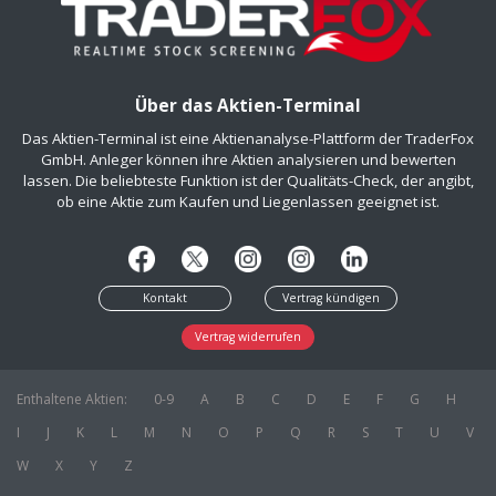
Über das Aktien-Terminal
Das Aktien-Terminal ist eine Aktienanalyse-Plattform der TraderFox
GmbH. Anleger können ihre Aktien analysieren und bewerten
lassen. Die beliebteste Funktion ist der Qualitäts-Check, der angibt,
ob eine Aktie zum Kaufen und Liegenlassen geeignet ist.
Kontakt
Vertrag kündigen
Vertrag widerrufen
Enthaltene Aktien:
0-9
A
B
C
D
E
F
G
H
I
J
K
L
M
N
O
P
Q
R
S
T
U
V
W
X
Y
Z