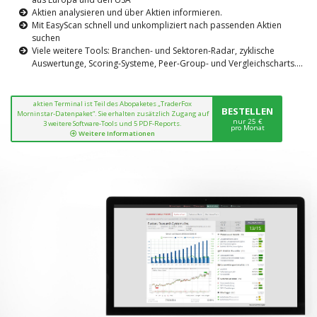
Aktien analysieren und über Aktien informieren.
Mit EasyScan schnell und unkompliziert nach passenden Aktien
suchen
Viele weitere Tools: Branchen- und Sektoren-Radar, zyklische
Auswertunge, Scoring-Systeme, Peer-Group- und Vergleichscharts....
aktien Terminal ist Teil des Abopaketes „TraderFox
BESTELLEN
Morninstar-Datenpaket“. Sie erhalten zusätzlich Zugang auf
nur 25 €
3 weitere Software-Tools und 5 PDF-Reports.
pro Monat
Weitere Informationen