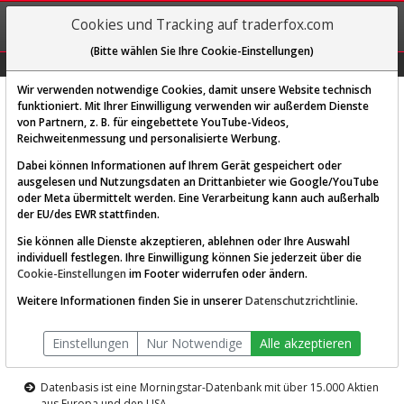
REGIS-
Cookies und Tracking auf traderfox.com
TRIEREN
(Bitte wählen Sie Ihre Cookie-Einstellungen)
Graphs
Explorer
Sector
Scan
Visual
Historie
Macro
Wir verwenden notwendige Cookies, damit unsere Website technisch
funktioniert. Mit Ihrer Einwilligung verwenden wir außerdem Dienste
von Partnern, z. B. für eingebettete YouTube-Videos,
Diese Funktion ist nur für
Reichweitenmessung und personalisierte Werbung.
Premium-Kunden verfügbar
Dabei können Informationen auf Ihrem Gerät gespeichert oder
ausgelesen und Nutzungsdaten an Drittanbieter wie Google/YouTube
oder Meta übermittelt werden. Eine Verarbeitung kann auch außerhalb
der EU/des EWR stattfinden.
Sie können alle Dienste akzeptieren, ablehnen oder Ihre Auswahl
individuell festlegen. Ihre Einwilligung können Sie jederzeit über die
Cookie-Einstellungen
im Footer widerrufen oder ändern.
AKTIEN-TERMINAL
Weitere Informationen finden Sie in unserer
Datenschutzrichtlinie
.
Die Aktienanalyse-Plattform von
Einstellungen
Nur Notwendige
Alle akzeptieren
TraderFox
Datenbasis ist eine Morningstar-Datenbank mit über 15.000 Aktien
aus Europa und den USA