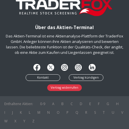
Über das Aktien-Terminal
Das Aktien-Terminal ist eine Aktienanalyse-Plattform der TraderFox
GmbH. Anleger können ihre Aktien analysieren und bewerten
lassen. Die beliebteste Funktion ist der Qualitäts-Check, der angibt,
ob eine Aktie zum Kaufen und Liegenlassen geeignet ist.
Kontakt
Vertrag kündigen
Vertrag widerrufen
Enthaltene Aktien:
0-9
A
B
C
D
E
F
G
H
I
J
K
L
M
N
O
P
Q
R
S
T
U
V
W
X
Y
Z