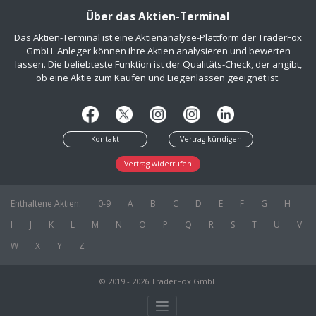
Über das Aktien-Terminal
Das Aktien-Terminal ist eine Aktienanalyse-Plattform der TraderFox
GmbH. Anleger können ihre Aktien analysieren und bewerten
lassen. Die beliebteste Funktion ist der Qualitäts-Check, der angibt,
ob eine Aktie zum Kaufen und Liegenlassen geeignet ist.
Kontakt
Vertrag kündigen
Vertrag widerrufen
Enthaltene Aktien:
0-9
A
B
C
D
E
F
G
H
I
J
K
L
M
N
O
P
Q
R
S
T
U
V
W
X
Y
Z
© 2019 - 2026 TraderFox GmbH