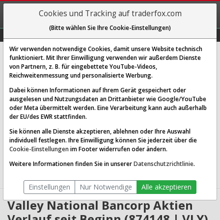
REGIS-
Cookies und Tracking auf traderfox.com
TRIEREN
(Bitte wählen Sie Ihre Cookie-Einstellungen)
Graphs
Explorer
Sector
Scan
Visual
Historie
Macro
Wir verwenden notwendige Cookies, damit unsere Website technisch
Valley National Bancorp
funktioniert. Mit Ihrer Einwilligung verwenden wir außerdem Dienste
von Partnern, z. B. für eingebettete YouTube-Videos,
[VLY | WKN 874148 | ISIN US9197941076]
Reichweitenmessung und personalisierte Werbung.
14,510 $
0,17 %
Dabei können Informationen auf Ihrem Gerät gespeichert oder
ausgelesen und Nutzungsdaten an Drittanbieter wie Google/YouTube
Echtzeit-Aktienkurs
07.08.2026 19:59 Uhr
oder Meta übermittelt werden. Eine Verarbeitung kann auch außerhalb
BID:
14,452 $
ASK:
14,568 $
der EU/des EWR stattfinden.
Sie können alle Dienste akzeptieren, ablehnen oder Ihre Auswahl
Website:
individuell festlegen. Ihre Einwilligung können Sie jederzeit über die
Sektor:
Financial Services / Banks - Regional
Cookie-Einstellungen
im Footer widerrufen oder ändern.
Börsenwert:
8.01 Mrd. USD
Anzahl
553,069,120
Weitere Informationen finden Sie in unserer
Datenschutzrichtlinie
.
Aktien:
Einstellungen
Nur Notwendige
Alle akzeptieren
Valley National Bancorp Aktien
Verlauf seit Beginn (874148 | VLY)