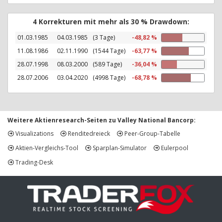
4 Korrekturen mit mehr als 30 % Drawdown:
01.03.1985
04.03.1985
(3 Tage)
-48,82 %
11.08.1986
02.11.1990
(1544 Tage)
-63,77 %
28.07.1998
08.03.2000
(589 Tage)
-36,04 %
28.07.2006
03.04.2020
(4998 Tage)
-68,78 %
Weitere Aktienresearch-Seiten zu Valley National Bancorp:
Visualizations
Renditedreieck
Peer-Group-Tabelle
Aktien-Vergleichs-Tool
Sparplan-Simulator
Eulerpool
Trading-Desk