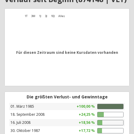
1T
3M
1J
3J
10J
Alles
Für diesen Zeitraum sind keine Kursdaten vorhanden
Die größten Verlust- und Gewinntage
01. März 1985
+100,00 %
18. September 2008
+24,25 %
16. Juli 2008
+18,56 %
30. Oktober 1987
+17,72 %