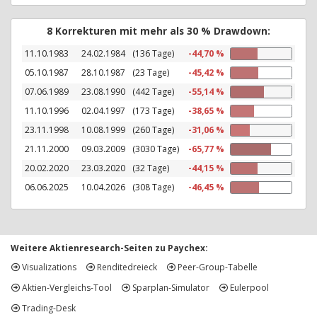
8 Korrekturen mit mehr als 30 % Drawdown:
11.10.1983
24.02.1984
(136 Tage)
-44,70 %
05.10.1987
28.10.1987
(23 Tage)
-45,42 %
07.06.1989
23.08.1990
(442 Tage)
-55,14 %
11.10.1996
02.04.1997
(173 Tage)
-38,65 %
23.11.1998
10.08.1999
(260 Tage)
-31,06 %
21.11.2000
09.03.2009
(3030 Tage)
-65,77 %
20.02.2020
23.03.2020
(32 Tage)
-44,15 %
06.06.2025
10.04.2026
(308 Tage)
-46,45 %
Weitere Aktienresearch-Seiten zu Paychex:
Visualizations
Renditedreieck
Peer-Group-Tabelle
Aktien-Vergleichs-Tool
Sparplan-Simulator
Eulerpool
Trading-Desk