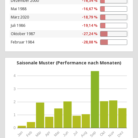
Dezember 2000
-16,34 %
Mai 1988
-16,67 %
März 2020
-18,79 %
Juli 1986
-19,14 %
Oktober 1987
-27,24 %
Februar 1984
-28,08 %
Saisonale Muster (Performance nach Monaten)
4
3
2
1
0
Okt
Jan
Feb
Mär
Apr
Mai
Jun
Jul
Aug
Sep
Nov
Dez