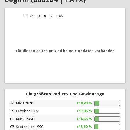
1T
3M
1J
3J
10J
Alles
Für diesen Zeitraum sind keine Kursdaten vorhanden
Die größten Verlust- und Gewinntage
24. März 2020
+18,20 %
29. Oktober 1987
+17,86 %
01. März 1984
+16,33 %
07. September 1990
+15,39 %