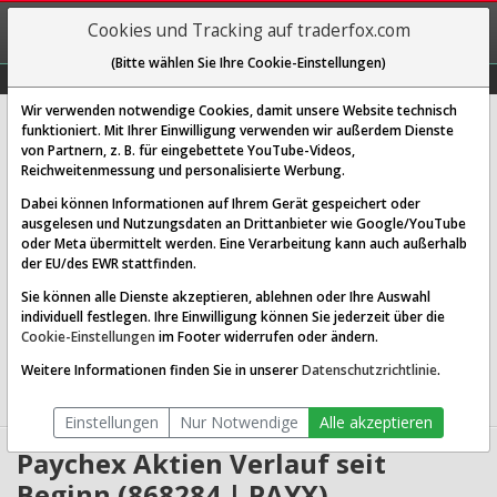
REGIS-
Cookies und Tracking auf traderfox.com
TRIEREN
(Bitte wählen Sie Ihre Cookie-Einstellungen)
Graphs
Explorer
Sector
Scan
Visual
Historie
Macro
Wir verwenden notwendige Cookies, damit unsere Website technisch
Paychex Inc.
funktioniert. Mit Ihrer Einwilligung verwenden wir außerdem Dienste
von Partnern, z. B. für eingebettete YouTube-Videos,
[PAYX | WKN 868284 | ISIN US7043261079]
Reichweitenmessung und personalisierte Werbung.
120,021 $
-0,09 %
Dabei können Informationen auf Ihrem Gerät gespeichert oder
ausgelesen und Nutzungsdaten an Drittanbieter wie Google/YouTube
Echtzeit-Aktienkurs
07.08.2026 19:59 Uhr
oder Meta übermittelt werden. Eine Verarbeitung kann auch außerhalb
BID:
119,986 $
ASK:
120,056 $
der EU/des EWR stattfinden.
Sie können alle Dienste akzeptieren, ablehnen oder Ihre Auswahl
Website:
http://www.paychex.com
individuell festlegen. Ihre Einwilligung können Sie jederzeit über die
Sektor:
Technology / Software - Application
Cookie-Einstellungen
im Footer widerrufen oder ändern.
Börsenwert:
42.70 Mrd. USD
Anzahl
355,682,848
Weitere Informationen finden Sie in unserer
Datenschutzrichtlinie
.
Aktien:
Einstellungen
Nur Notwendige
Alle akzeptieren
Paychex Aktien Verlauf seit
Beginn (868284 | PAYX)