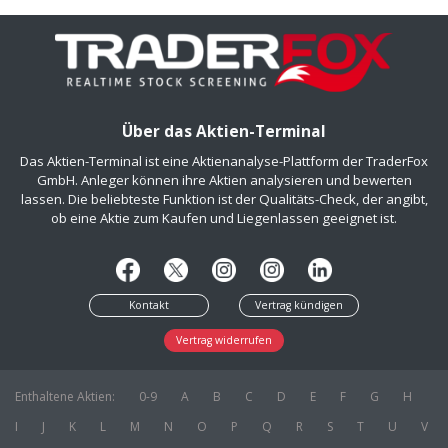
Über das Aktien-Terminal
Das Aktien-Terminal ist eine Aktienanalyse-Plattform der TraderFox
GmbH. Anleger können ihre Aktien analysieren und bewerten
lassen. Die beliebteste Funktion ist der Qualitäts-Check, der angibt,
ob eine Aktie zum Kaufen und Liegenlassen geeignet ist.
Kontakt
Vertrag kündigen
Vertrag widerrufen
Enthaltene Aktien:
0-9
A
B
C
D
E
F
G
H
I
J
K
L
M
N
O
P
Q
R
S
T
U
V